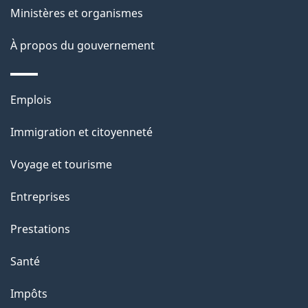
l
Ministères et organismes
a
À propos du gouvernement
p
a
Thèmes
Emplois
g
et
Immigration et citoyenneté
sujets
e
Voyage et tourisme
Entreprises
Prestations
Santé
Impôts