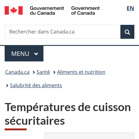
/
Sélec
EN
Passer
Passer
Passer
Government
au
à
à
de
of
contenu
«
la
Canada
Recherche
Rechercher
principal
Au
version
Rec
la
dans
sujet
HTML
Canada.ca
du
simplifiée
langu
Menu
gouvernement
MENU
PRINCIPAL
»
Vous
Canada.ca
Santé
Aliments et nutrition
êtes
Salubrité des aliments
ici :
Températures de cuisson
sécuritaires