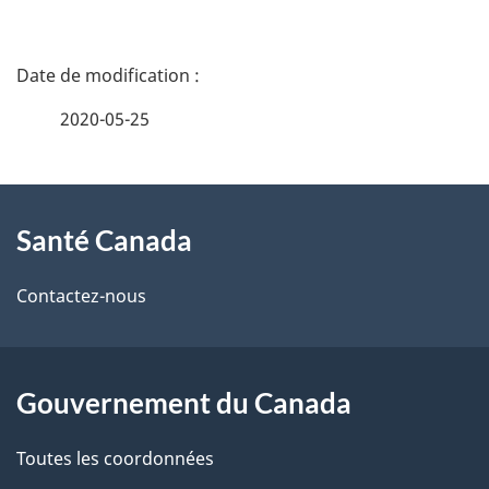
D
é
2020-05-25
t
À
a
Santé Canada
propos
i
de
l
Contactez-nous
ce
s
site
d
Gouvernement du Canada
e
Toutes les coordonnées