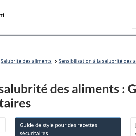
Passer
Passer
Passer
au
à
à
/
R
contenu
«
la
Government
d
principal
Au
version
of
C
sujet
HTML
Canada
du
simplifiée
gouvernement
»
Salubrité des aliments
Sensibilisation à la salubrité des 
 salubrité des aliments : 
taires
Guide de style pour des recettes
sécuritaires