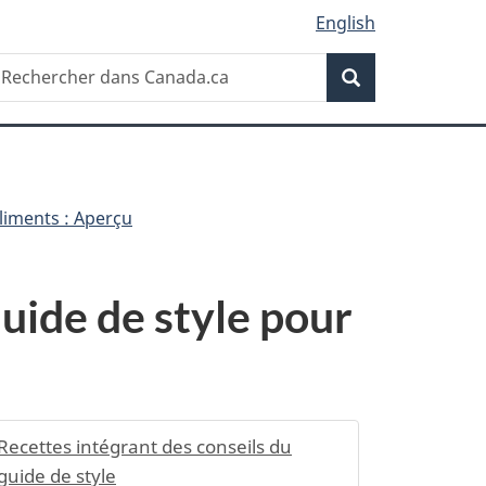
English
Recherche
echercher
Recherche
ans
anada.ca
aliments : Aperçu
Guide de style pour
Recettes intégrant des conseils du
guide de style