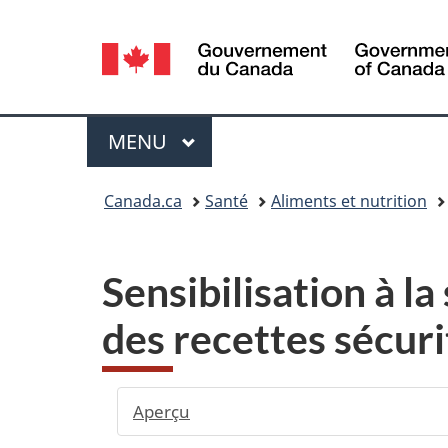
Sélection
de
la
Menu
MENU
PRINCIPAL
langue
Vous
Canada.ca
Santé
Aliments et nutrition
êtes
ici :
Sensibilisation à la
des recettes sécuri
Aperçu