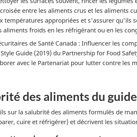
ettoyer les surfaces souvent, rincer les légumes et
croisée entre les aliments crus et les aliments cu
aux températures appropriées et s'assurer qu'ils s
es aliments froids en les réfrigérant ou en les c
sécuritaires de Santé Canada : Influencer les co
Style Guide (2019) du Partnership for Food Safety
rer avec le Partenariat pour lutter contre les m
brité des aliments du guide
ls sur la salubrité des aliments formulés de mani
rer, cuire et réfrigérer) et décrivent les situatio