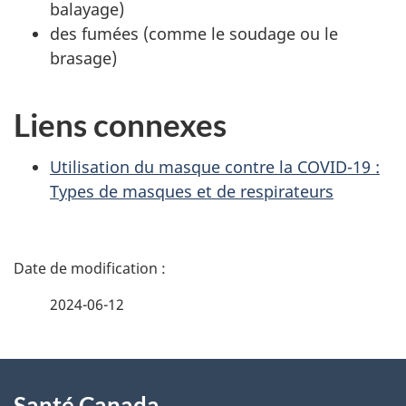
balayage)
des fumées (comme le soudage ou le
brasage)
Liens connexes
Utilisation du masque contre la COVID-19 :
Types de masques et de respirateurs
D
é
2024-06-12
t
À
a
Santé Canada