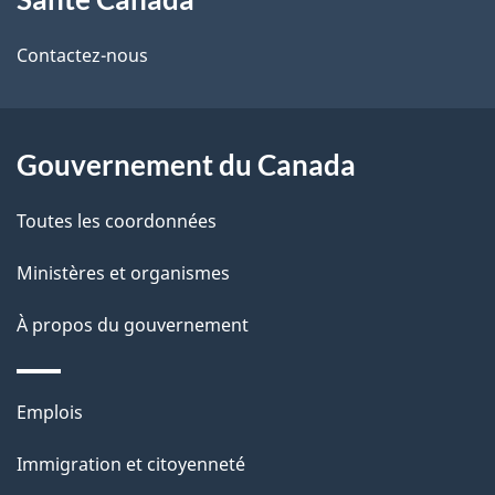
propos
i
de
l
Contactez-nous
ce
s
site
d
Gouvernement du Canada
e
Toutes les coordonnées
l
Ministères et organismes
a
À propos du gouvernement
p
a
Thèmes
Emplois
g
et
Immigration et citoyenneté
sujets
e