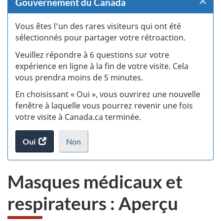
×
F
Gouvernement du Canada
:
Vous êtes l’un des rares visiteurs qui ont été
sélectionnés pour partager votre rétroaction.
S
Veuillez répondre à 6 questions sur votre
d
expérience en ligne à la fin de votre visite. Cela
vous prendra moins de 5 minutes.
si
En choisissant « Oui », vous ouvrirez une nouvelle
w
fenêtre à laquelle vous pourrez revenir une fois
votre visite à Canada.ca terminée.
(t
Oui
accéder
Non
d
au
je
.
sondage.
ne
Masques médicaux et
veux
pas
respirateurs : Aperçu
participer
au
sondage