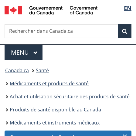
/
Sélec
EN
Passer
Passer
Passer
Passer
Government
au
au
à
à
de
of
Gestionnaire
contenu
«
la
Canada
Recherche
Rechercher
des
principal
Au
version
Rec
la
dans
Invitations
sujet
HTML
Canada.ca
du
simplifiée
langu
Menu
gouvernement
MENU
PRINCIPAL
»
Vous
Canada.ca
Santé
êtes
Médicaments et produits de santé
ici :
Achat et utilisation sécuritaire des produits de santé
Produits de santé disponible au Canada
Médicaments et instruments médicaux