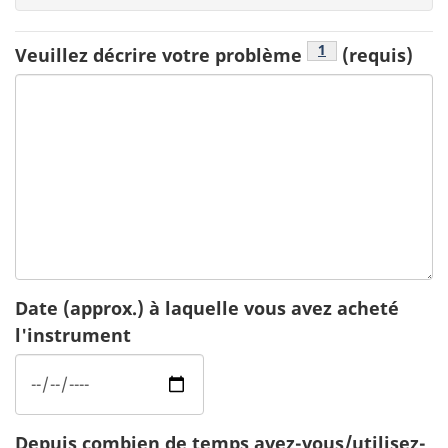
Footnote
1
Veuillez décrire votre problème
(requis)
Date (approx.) à laquelle vous avez acheté
l'instrument
Depuis combien de temps avez-vous/utilisez-