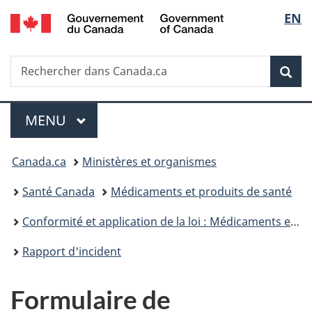
/
Sélec
EN
Passer
Passer
Passer
Government
au
à
à
de
of
contenu
«
la
Canada
Recherche
Rechercher
principal
Au
version
Rec
la
dans
sujet
HTML
Canada.ca
du
simplifiée
langu
Menu
gouvernement
MENU
PRINCIPAL
»
Vous
Canada.ca
Ministères et organismes
êtes
Santé Canada
Médicaments et produits de santé
ici :
Conformité et application de la loi : Médicaments et produits de santé
Rapport d'incident
Formulaire de