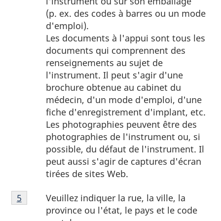
l'instrument ou sur son emballage
page
(p. ex. des codes à barres ou un mode
4
d'emploi).
Les documents à l'appui sont tous les
documents qui comprennent des
renseignements au sujet de
l'instrument. Il peut s'agir d'une
brochure obtenue au cabinet du
médecin, d'un mode d'emploi, d'une
fiche d'enregistrement d'implant, etc.
Les photographies peuvent être des
photographies de l'instrument ou, si
possible, du défaut de l'instrument. Il
peut aussi s'agir de captures d'écran
tirées de sites Web.
Note
Veuillez indiquer la rue, la ville, la
Retour à la référence de la note de bas de page
5
de
province ou l'état, le pays et le code
bas