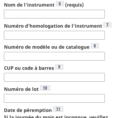
Footnote
6
Nom de l'instrument
(requis)
Footn
7
Numéro d'homologation de l'instrument
Footnote
8
Numéro de modèle ou de catalogue
Footnote
9
CUP ou code à barres
Footnote
10
Numéro de lot
Footnote
11
Date de péremption
Si la journée du mois est inconnue, veuillez