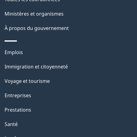
l
Ministères et organismes
a
À propos du gouvernement
p
a
Thèmes
Emplois
g
et
Immigration et citoyenneté
sujets
e
Voyage et tourisme
Entreprises
Prestations
Santé