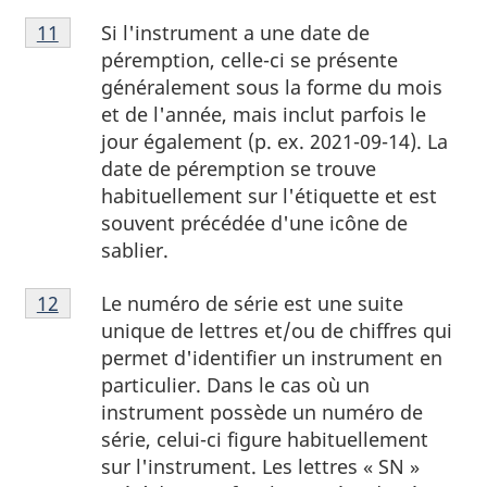
Note
Si l'instrument a une date de
Retour à la référence de la note de bas de page
11
de
péremption, celle-ci se présente
bas
généralement sous la forme du mois
de
et de l'année, mais inclut parfois le
page
jour également (p. ex. 2021-09-14). La
11
date de péremption se trouve
habituellement sur l'étiquette et est
souvent précédée d'une icône de
sablier.
Note
Le numéro de série est une suite
Retour à la référence de la note de bas de page
12
de
unique de lettres et/ou de chiffres qui
bas
permet d'identifier un instrument en
de
particulier. Dans le cas où un
page
instrument possède un numéro de
12
série, celui-ci figure habituellement
sur l'instrument. Les lettres « SN »