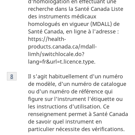
d'homologation en effectuant une
recherche dans la Santé Canada Liste
des instruments médicaux
homologués en vigueur (MDALL) de
Santé Canada, en ligne à l'adresse :
https://health-
products.canada.ca/mdall-
limh/switchlocale.do?
lang=fr&url=t.licence.type.
Note
Il s'agit habituellement d'un numéro
Retour à la référence de la note de bas de page
8
de
de modèle, d'un numéro de catalogue
bas
ou d'un numéro de référence qui
de
figure sur l'instrument l'étiquette ou
page
les instructions d'utilisation. Ce
8
renseignement permet à Santé Canada
de savoir quel instrument en
particulier nécessite des vérifications.