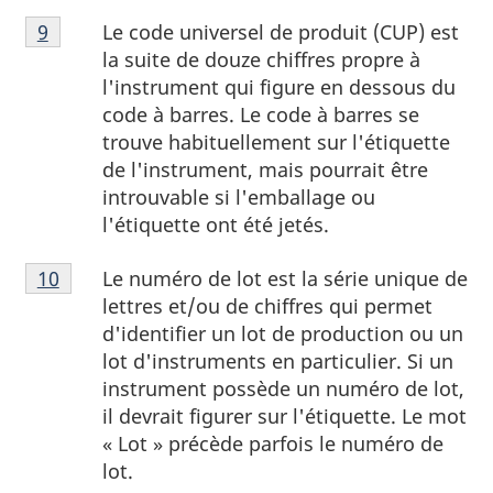
Note
Le code universel de produit (CUP) est
Retour à la référence de la note de bas de page
9
de
la suite de douze chiffres propre à
bas
l'instrument qui figure en dessous du
de
code à barres. Le code à barres se
page
trouve habituellement sur l'étiquette
9
de l'instrument, mais pourrait être
introuvable si l'emballage ou
l'étiquette ont été jetés.
Note
Le numéro de lot est la série unique de
Retour à la référence de la note de bas de page
10
de
lettres et/ou de chiffres qui permet
bas
d'identifier un lot de production ou un
de
lot d'instruments en particulier. Si un
page
instrument possède un numéro de lot,
10
il devrait figurer sur l'étiquette. Le mot
« Lot » précède parfois le numéro de
lot.