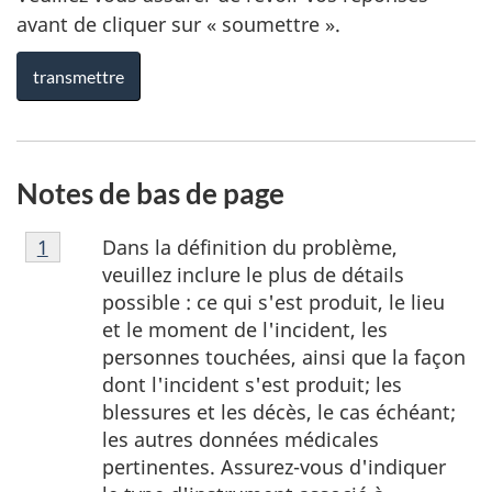
avant de cliquer sur « soumettre ».
Notes de bas de page
Note
Dans la définition du problème,
Retour à la référence de la note de bas de page
1
de
veuillez inclure le plus de détails
bas
possible : ce qui s'est produit, le lieu
de
et le moment de l'incident, les
page
personnes touchées, ainsi que la façon
1
dont l'incident s'est produit; les
blessures et les décès, le cas échéant;
les autres données médicales
pertinentes. Assurez-vous d'indiquer