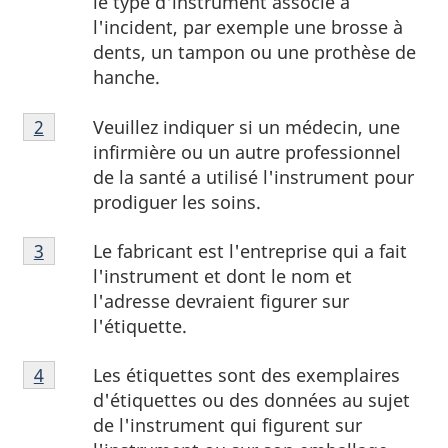
le type d'instrument associé à
l'incident, par exemple une brosse à
dents, un tampon ou une prothèse de
hanche.
Note
Veuillez indiquer si un médecin, une
Retour à la référence de la note de bas de page
2
de
infirmière ou un autre professionnel
bas
de la santé a utilisé l'instrument pour
de
prodiguer les soins.
page
Note
2
Le fabricant est l'entreprise qui a fait
Retour à la référence de la note de bas de page
3
de
l'instrument et dont le nom et
bas
l'adresse devraient figurer sur
de
l'étiquette.
page
Note
3
Les étiquettes sont des exemplaires
Retour à la référence de la note de bas de page
4
de
d'étiquettes ou des données au sujet
bas
de l'instrument qui figurent sur
de