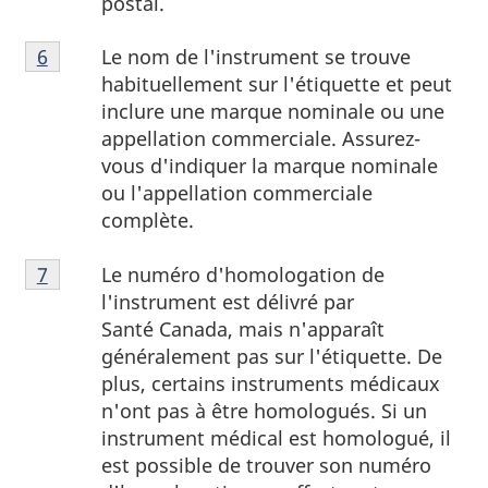
postal.
de
Note
page
Le nom de l'instrument se trouve
Retour à la référence de la note de bas de page
6
de
5
habituellement sur l'étiquette et peut
bas
inclure une marque nominale ou une
de
appellation commerciale. Assurez-
page
vous d'indiquer la marque nominale
6
ou l'appellation commerciale
complète.
Note
Le numéro d'homologation de
Retour à la référence de la note de bas de page
7
de
l'instrument est délivré par
bas
Santé Canada, mais n'apparaît
de
généralement pas sur l'étiquette. De
page
plus, certains instruments médicaux
7
n'ont pas à être homologués. Si un
instrument médical est homologué, il
est possible de trouver son numéro