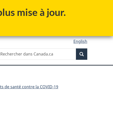
lus mise à jour.
English
Recherche
echercher
Recherche
ans
anada.ca
ts de santé contre la COVID-19