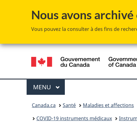
Nous avons archivé c
Vous pouvez la consulter à des fins de recherc
Sélection
de
la
Menu
MENU
PRINCIPAL
langue
Vous
Canada.ca
Santé
Maladies et affections
êtes
COVID-19 instruments médicaux
Instrum
ici :