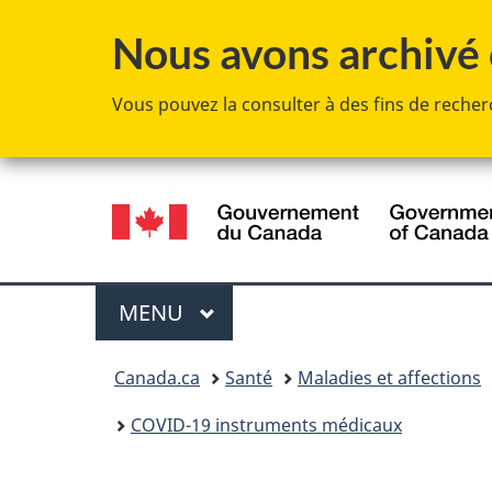
Nous avons archivé c
Vous pouvez la consulter à des fins de recherc
Sélection
de
la
Menu
MENU
PRINCIPAL
langue
Vous
Canada.ca
Santé
Maladies et affections
êtes
COVID-19 instruments médicaux
ici :