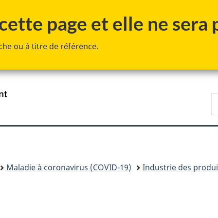
Passer
Passer
Passer
ette page et elle ne sera p
au
à
à
contenu
«
la
he ou à titre de référence.
principal
Au
version
sujet
HTML
du
simplifiée
gouvernement
»
/
R
Government
d
of
C
Canada
Maladie à coronavirus (COVID-19)
Industrie des produi