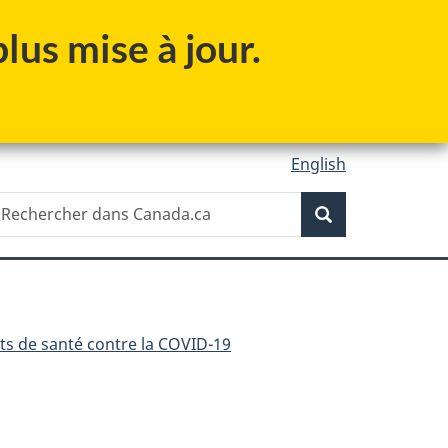
lus mise à jour.
English
Recherche
echercher
Recherche
ans
anada.ca
ts de santé contre la COVID-19