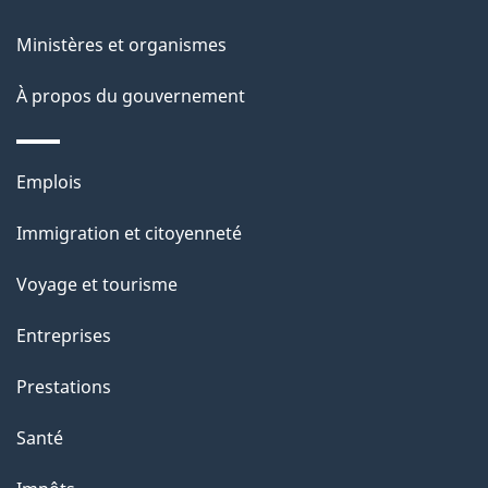
l
Ministères et organismes
a
À propos du gouvernement
p
a
Thèmes
Emplois
g
et
Immigration et citoyenneté
sujets
e
Voyage et tourisme
Entreprises
Prestations
Santé