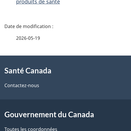
produits de santé
D
é
2026-05-19
t
À
a
Santé Canada
propos
i
de
l
Contactez-nous
ce
s
site
d
Gouvernement du Canada
e
Toutes les coordonnées