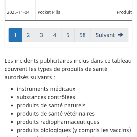
2025-11-04
Pocket Pills
Produits 
Aller
1
Aller
2
Aller
3
Aller
4
Aller
5
Aller
58
Suivant
à:
à:
à:
à:
à:
à:
Page
Page
Page
Page
Page
Page
Les incidents publicitaires inclus dans ce tableau
couvrent les types de produits de santé
autorisés suivants :
instruments médicaux
substances contrôlées
produits de santé naturels
produits de santé vétérinaires
produits radiopharmaceutiques
produits biologiques (y compris les vaccins)