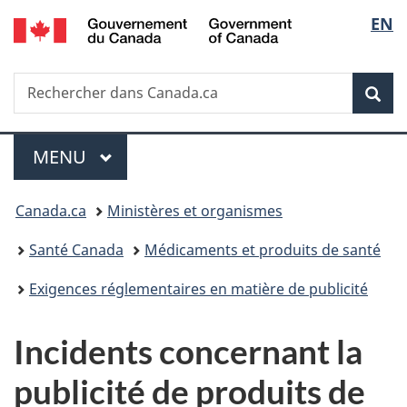
/
Sélec
EN
Passer
Passer
Passer
Government
au
à
à
de
of
contenu
«
la
Canada
Recherche
Rechercher
principal
Au
version
Rec
la
dans
sujet
HTML
Canada.ca
du
simplifiée
langu
Menu
gouvernement
MENU
PRINCIPAL
»
Vous
Canada.ca
Ministères et organismes
êtes
Santé Canada
Médicaments et produits de santé
ici :
Exigences réglementaires en matière de publicité
Incidents concernant la
publicité de produits de