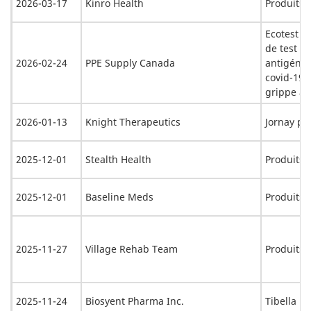
2026-03-17
Kinro Health
Produits 
Ecotest t
de test n
2026-02-24
PPE Supply Canada
antigéni
covid-19 
grippe a/
2026-01-13
Knight Therapeutics
Jornay p
2025-12-01
Stealth Health
Produits 
2025-12-01
Baseline Meds
Produits 
2025-11-27
Village Rehab Team
Produits 
2025-11-24
Biosyent Pharma Inc.
Tibella