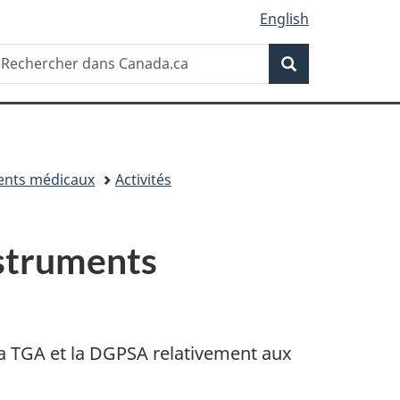
English
Recherche
echercher
Recherche
ans
anada.ca
ents médicaux
Activités
nstruments
 la TGA et la DGPSA relativement aux