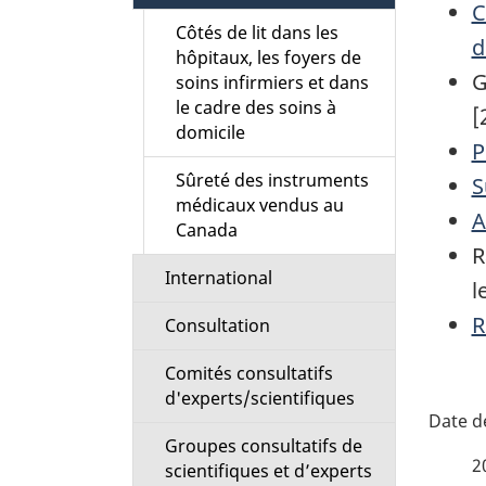
C
i
Côtés de lit dans les
d
hôpitaux, les foyers de
o
G
soins infirmiers et dans
le cadre des soins à
[
n
domicile
P
M
Sûreté des instruments
S
médicaux vendus au
e
A
Canada
R
n
International
l
u
R
Consultation
Comités consultatifs
d'experts/scientifiques
D
Groupes consultatifs de
é
2
scientifiques et d’experts