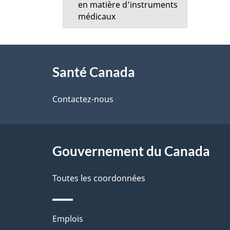
en matière d’instruments
t
médicaux
a
À
i
Santé Canada
propos
l
de
Contactez-nous
s
ce
d
site
Gouvernement du Canada
e
l
Toutes les coordonnées
a
Thèmes
Emplois