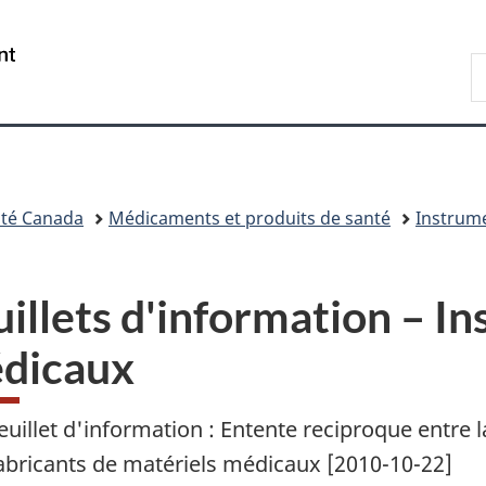
Passer
Passer
Passer
Passer
au
à
au
à
/
R
contenu
«
menu
la
Government
d
principal
Au
de
version
of
C
sujet
la
HTML
Canada
du
section
simplifiée
gouvernement
»
té Canada
Médicaments et produits de santé
Instrum
uillets d'information – I
dicaux
euillet d'information : Entente reciproque entre
abricants de matériels médicaux [2010-10-22]