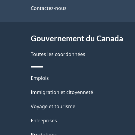
i
de
Contactez-nous
l
ce
s
site
Gouvernement du Canada
d
e
Toutes les coordonnées
l
Thèmes
Emplois
a
et
Immigration et citoyenneté
p
sujets
Voyage et tourisme
a
Entreprises
g
Prestations