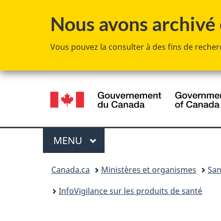
Nous avons archivé c
Vous pouvez la consulter à des fins de recherc
Sélection
de
la
Menu
MENU
PRINCIPAL
langue
Vous
Canada.ca
Ministères et organismes
San
êtes
InfoVigilance sur les produits de santé
ici :