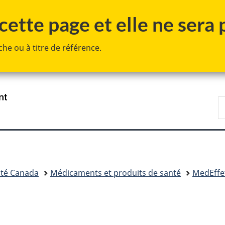
Passer
Passer
Passer
ette page et elle ne sera p
au
à
à
contenu
«
la
he ou à titre de référence.
principal
Au
version
sujet
HTML
du
simplifiée
gouvernement
»
/
R
Government
d
of
C
Canada
té Canada
Médicaments et produits de santé
MedEffe