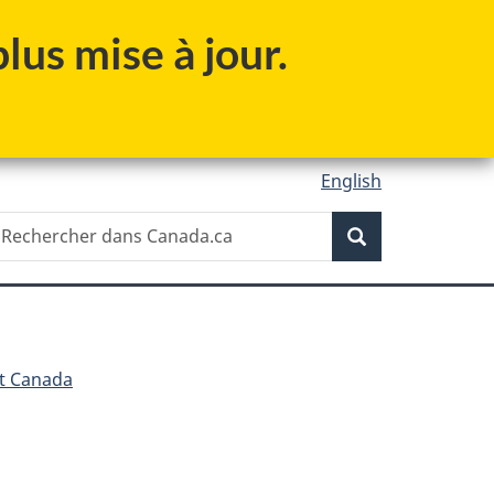
lus mise à jour.
English
Recherche
echercher
Recherche
ans
anada.ca
t Canada