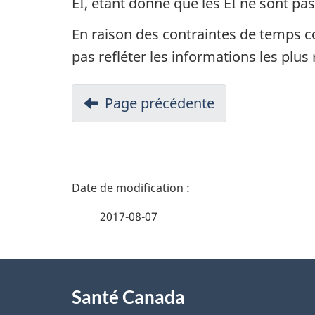
EI, étant donné que les EI ne sont pa
En raison des contraintes de temps co
pas refléter les informations les plus
Page précédente
D
é
2017-08-07
t
À
a
Santé Canada
propos