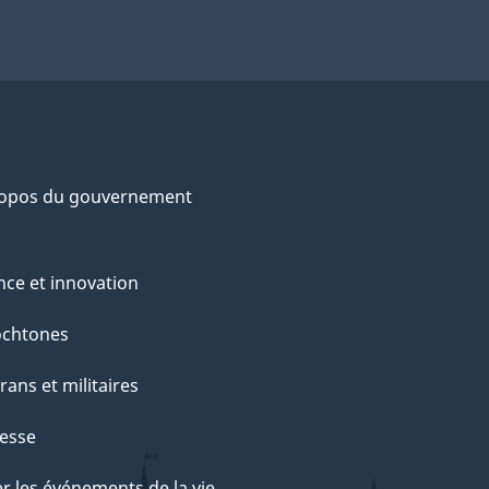
ropos du gouvernement
nce et innovation
ochtones
rans et militaires
esse
r les événements de la vie