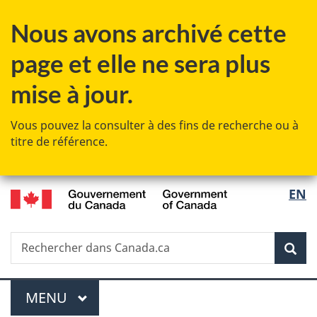
Passer
Passer
Passer
Nous avons archivé cette
au
à
à
contenu
«
la
page et elle ne sera plus
principal
Au
version
sujet
HTML
mise à jour.
du
simplifiée
gouvernement
Vous pouvez la consulter à des fins de recherche ou à
»
titre de référence.
/
Sélec
EN
Government
de
of
Canada
Recherche
Rechercher
Rec
la
dans
Canada.ca
langu
Menu
MENU
PRINCIPAL