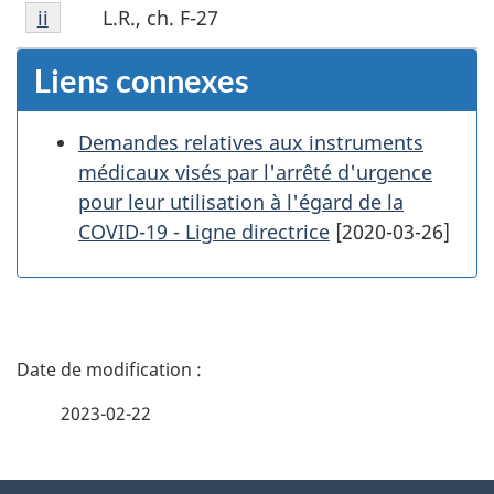
Note
bas
L.R., ch. F-27
Retour à la référence de la note de bas de page
ii
de
de
bas
page
Liens connexes
de
i
page
Demandes relatives aux instruments
ii
médicaux visés par l'arrêté d'urgence
pour leur utilisation à l'égard de la
COVID-19 - Ligne directrice
[2020-03-26]
D
é
2023-02-22
t