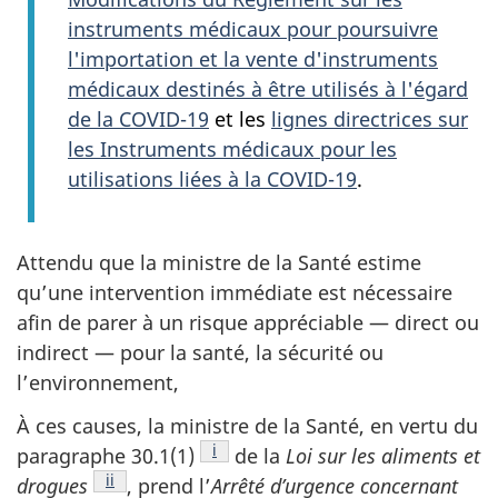
instruments médicaux pour poursuivre
l'importation et la vente d'instruments
médicaux destinés à être utilisés à l'égard
de la COVID-19
et les
lignes directrices sur
les Instruments médicaux pour les
utilisations liées à la COVID-19
.
Attendu que la ministre de la Santé estime
qu’une intervention immédiate est nécessaire
afin de parer à un risque appréciable — direct ou
indirect — pour la santé, la sécurité ou
l’environnement,
À ces causes, la ministre de la Santé, en vertu du
Note de bas de page
i
paragraphe 30.1‍(1)
de la
Loi sur les aliments et
Note de bas de page
ii
drogues
, prend l’
Arrêté d’urgence concernant