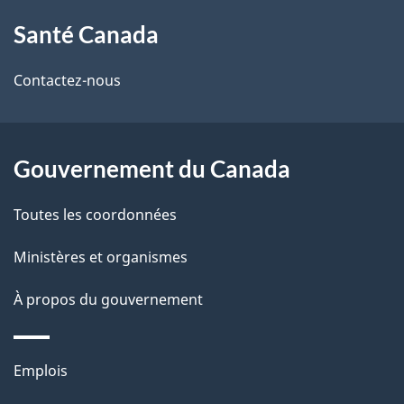
À
a
Santé Canada
propos
i
de
l
Contactez-nous
ce
s
site
d
Gouvernement du Canada
e
Toutes les coordonnées
l
Ministères et organismes
a
À propos du gouvernement
p
a
Thèmes
Emplois
g
et