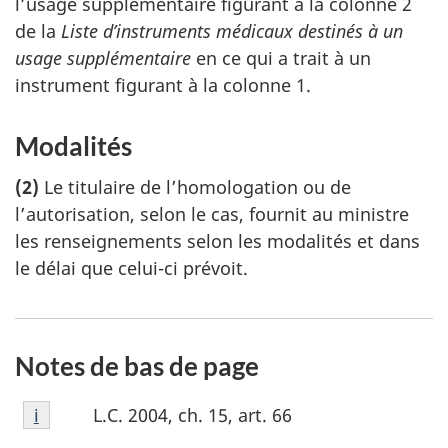
l’usage supplémentaire figurant à la colonne 2
de la
Liste d’instruments médicaux destinés à un
usage supplémentaire
en ce qui a trait à un
instrument figurant à la colonne 1.
Modalités
(2)
Le titulaire de l’homologation ou de
l’autorisation, selon le cas, fournit au ministre
les renseignements selon les modalités et dans
le délai que celui-ci prévoit.
Notes de bas de page
Note
L.C. 2004, ch. 15, art. 66
Retour à la référence de la note de bas de page
i
de