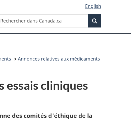
English
Recherche
echercher
Recherche
ans
anada.ca
ments
Annonces relatives aux médicaments
 essais cliniques
enne des comités d'éthique de la