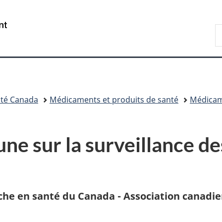
Passer
Passer
Passer
au
à
à
/
R
contenu
«
la
Government
d
principal
Au
version
of
C
sujet
HTML
Canada
du
simplifiée
gouvernement
»
té Canada
Médicaments et produits de santé
Médica
e sur la surveillance des
rche en santé du Canada - Association canadi