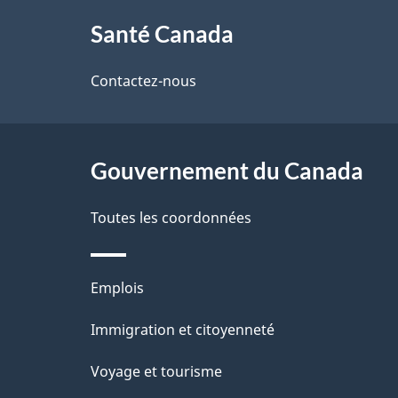
À
a
Santé Canada
propos
i
de
Contactez-nous
l
ce
s
site
Gouvernement du Canada
d
e
Toutes les coordonnées
l
Thèmes
Emplois
a
et
Immigration et citoyenneté
p
sujets
Voyage et tourisme
a