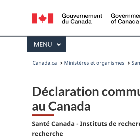
Sélection
de
la
Menu
MENU
PRINCIPAL
langue
Vous
Canada.ca
Ministères et organismes
San
êtes
ici :
Déclaration commun
au Canada
Santé Canada - Instituts de reche
recherche