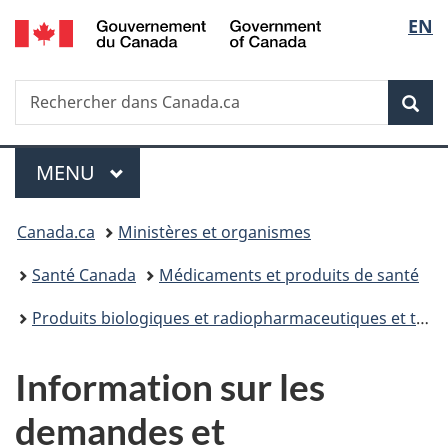
/
Sélec
EN
Passer
Passer
Passer
Passer
Government
au
à
au
à
de
of
contenu
«
menu
la
Canada
Recherche
Rechercher
principal
Au
de
version
Rec
la
dans
sujet
la
HTML
Canada.ca
du
section
simplifiée
langu
Menu
gouvernement
MENU
PRINCIPAL
»
Vous
Canada.ca
Ministères et organismes
êtes
Santé Canada
Médicaments et produits de santé
ici :
Produits biologiques et radiopharmaceutiques et thérapies génétiques
Information sur les
demandes et