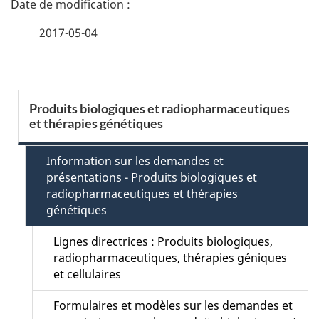
é
2017-05-04
t
a
S
Produits biologiques et radiopharmaceutiques
i
et thérapies génétiques
e
l
c
Information sur les demandes et
s
présentations - Produits biologiques et
t
radiopharmaceutiques et thérapies
d
génétiques
i
e
Lignes directrices : Produits biologiques,
o
radiopharmaceutiques, thérapies géniques
l
et cellulaires
n
a
Formulaires et modèles sur les demandes et