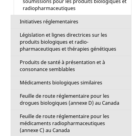
M
soumissions pour les produits biologiques et
p
radiopharmaceutiques
e
a
Initiatives réglementaires
n
g
Législation et lignes directrices sur les
u
produits biologiques et radio-
e
pharmaceutiques et thérapies génétiques
Produits de santé à présentation et à
consonance semblables
Médicaments biologiques similaires
Feuille de route réglementaire pour les
drogues biologiques (annexe D) au Canada
Feuille de route réglementaire pour les
médicaments radiopharmaceutiques
(annexe C) au Canada