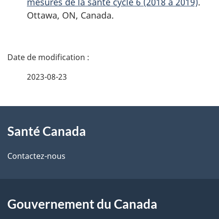
mesures de la santé cycle 6 (2018 à 2019)
.
Ottawa, ON, Canada.
D
é
2023-08-23
t
À
a
Santé Canada
propos
i
de
l
Contactez-nous
ce
s
site
d
Gouvernement du Canada