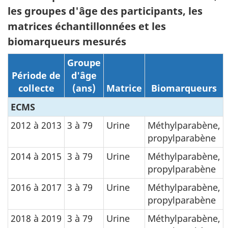
les groupes d'âge des participants, les
matrices échantillonnées et les
biomarqueurs mesurés
Groupe
Période de
d'âge
collecte
(ans)
Matrice
Biomarqueurs
ECMS
2012 à 2013
3 à 79
Urine
Méthylparabène,
propylparabène
2014 à 2015
3 à 79
Urine
Méthylparabène,
propylparabène
2016 à 2017
3 à 79
Urine
Méthylparabène,
propylparabène
2018 à 2019
3 à 79
Urine
Méthylparabène,