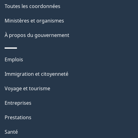
e
Toutes les coordonnées
l
Ministères et organismes
a
À propos du gouvernement
p
a
Thèmes
Emplois
g
et
Immigration et citoyenneté
sujets
e
Voyage et tourisme
Entreprises
Prestations
Santé