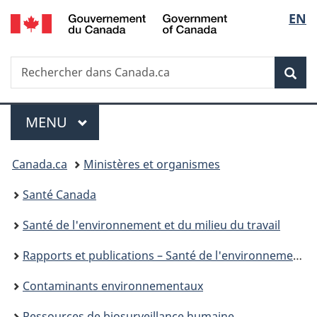
/
Sélec
EN
Passer
Passer
Passer
Government
au
à
à
de
of
contenu
«
la
Canada
Recherche
Rechercher
principal
Au
version
Rec
la
dans
sujet
HTML
Canada.ca
du
simplifiée
langu
Menu
gouvernement
MENU
PRINCIPAL
»
Vous
Canada.ca
Ministères et organismes
êtes
Santé Canada
ici :
Santé de l'environnement et du milieu du travail
Rapports et publications – Santé de l'environnement et du milieu de travail
Contaminants environnementaux
Ressources de biosurveillance humaine