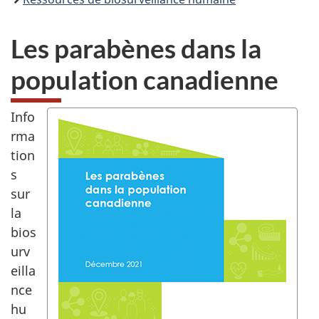
Les parabènes dans la
population canadienne
Info
rma
tion
s
sur
la
bios
urv
eilla
nce
hu