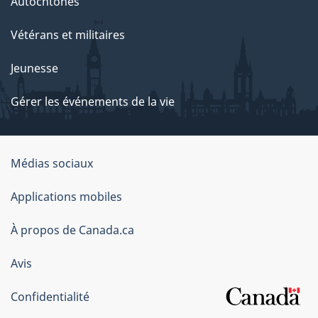
Autochtones
Vétérans et militaires
Jeunesse
Gérer les événements de la vie
Organisation
Médias sociaux
du
Applications mobiles
gouvernement
du
À propos de Canada.ca
Canada
Avis
Confidentialité