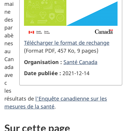
mai
ne
des
par
abè
Télécharger le format de rechange
nes
(Format PDF, 457 Ko, 9 pages)
au
Can
Organisation :
Santé Canada
ada
Date publiée :
2021-12-14
ave
c
les
résultats de
l'Enquête canadienne sur les
mesures de la santé
.
Sur cette page