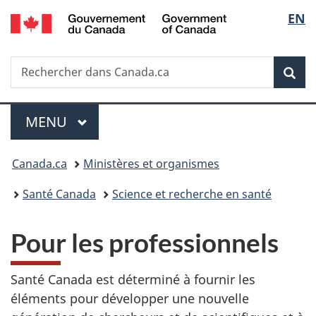
/
Sélec
EN
Passer
Passer
Passer
Passer
Government
au
à
au
à
de
of
contenu
«
menu
la
Canada
Recherche
Rechercher
principal
Au
de
version
Rec
la
dans
sujet
la
HTML
Canada.ca
du
section
simplifiée
langu
Menu
gouvernement
MENU
PRINCIPAL
»
Vous
Canada.ca
Ministères et organismes
êtes
Santé Canada
Science et recherche en santé
ici :
Pour les professionnels
Santé Canada est déterminé à fournir les
éléments pour développer une nouvelle