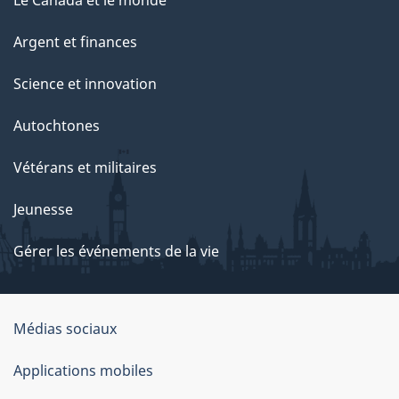
Le Canada et le monde
Argent et finances
Science et innovation
Autochtones
Vétérans et militaires
Jeunesse
Gérer les événements de la vie
Organisation
Médias sociaux
du
Applications mobiles
gouvernement