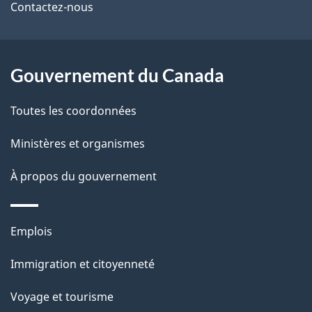
de
Contactez-nous
ce
site
Gouvernement du Canada
Toutes les coordonnées
Ministères et organismes
À propos du gouvernement
Thèmes
Emplois
et
Immigration et citoyenneté
sujets
Voyage et tourisme