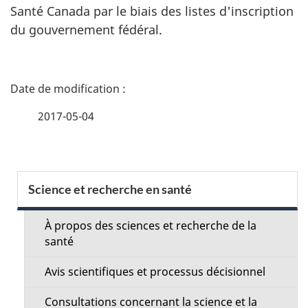
Santé Canada par le biais des listes d'inscription
du gouvernement fédéral.
D
é
2017-05-04
t
a
S
Science et recherche en santé
i
e
l
À propos des sciences et recherche de la
c
santé
s
t
Avis scientifiques et processus décisionnel
d
i
Consultations concernant la science et la