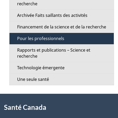
e
recherche
o
l
Archivée Faits saillants des activités
n
a
Financement de la science et de la recherche
M
p
Pour les professionnels
e
a
Rapports et publications – Science et
n
recherche
g
u
Technologie émergente
e
Une seule santé
À
Santé Canada
propos