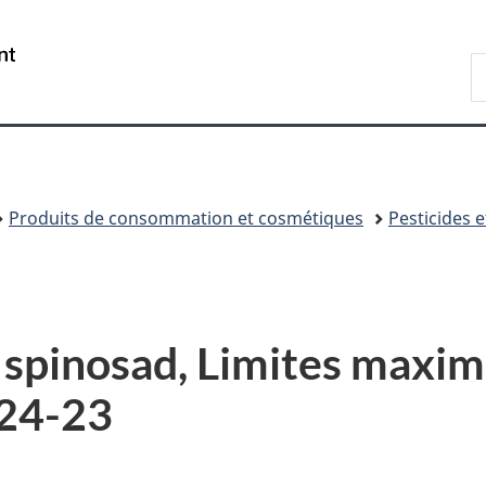
Passer
Passer
Passer
au
à
à
/
R
contenu
«
la
Government
d
principal
Au
version
of
C
sujet
HTML
Canada
du
simplifiée
gouvernement
»
Produits de consommation et cosmétiques
Pesticides e
e spinosad, Limites maxim
24-23