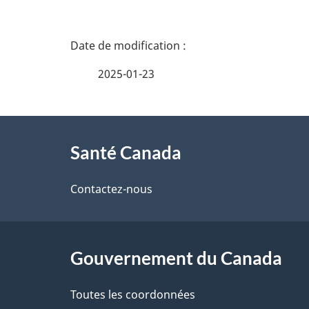
D
é
2025-01-23
t
À
a
Santé Canada
propos
i
de
Contactez-nous
l
ce
s
site
Gouvernement du Canada
d
e
Toutes les coordonnées