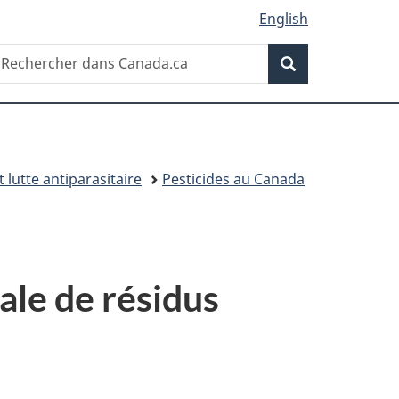
English
Recherche
echercher
Recherche
ans
anada.ca
t lutte antiparasitaire
Pesticides au Canada
ale de résidus