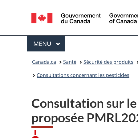
Sélection
de
la
Menu
MENU
PRINCIPAL
langue
Vous
Canada.ca
Santé
Sécurité des produits
êtes
Consultations concernant les pesticides
ici :
Consultation sur l
proposée PMRL20