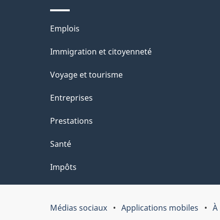
l
Thèmes
Emplois
a
et
Immigration et citoyenneté
p
sujets
Voyage et tourisme
a
Entreprises
g
Prestations
e
Santé
Impôts
Médias sociaux
Applications mobiles
À
Organisation