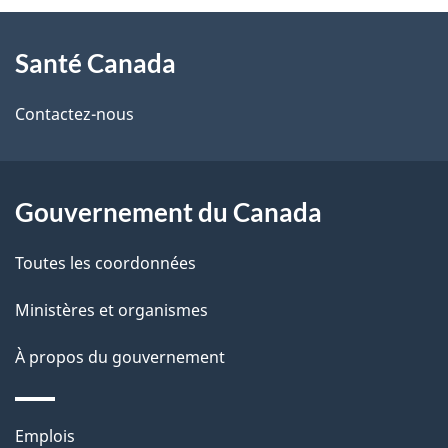
À
a
Santé Canada
propos
i
de
l
Contactez-nous
ce
s
site
d
Gouvernement du Canada
e
Toutes les coordonnées
l
Ministères et organismes
a
À propos du gouvernement
p
a
Thèmes
Emplois