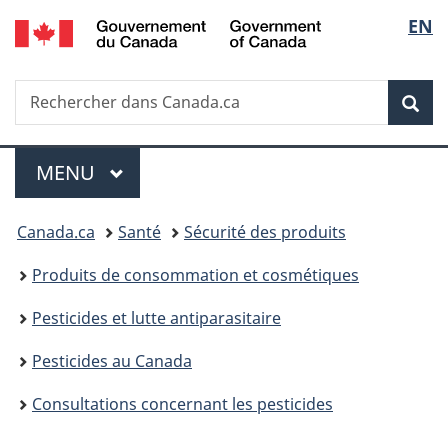
/
Sélec
EN
Passer
Passer
Passer
Government
au
à
à
de
of
contenu
«
la
Canada
Recherche
Rechercher
principal
Au
version
Rec
la
dans
sujet
HTML
Canada.ca
du
simplifiée
langu
Menu
gouvernement
MENU
PRINCIPAL
»
Vous
Canada.ca
Santé
Sécurité des produits
êtes
Produits de consommation et cosmétiques
ici :
Pesticides et lutte antiparasitaire
Pesticides au Canada
Consultations concernant les pesticides