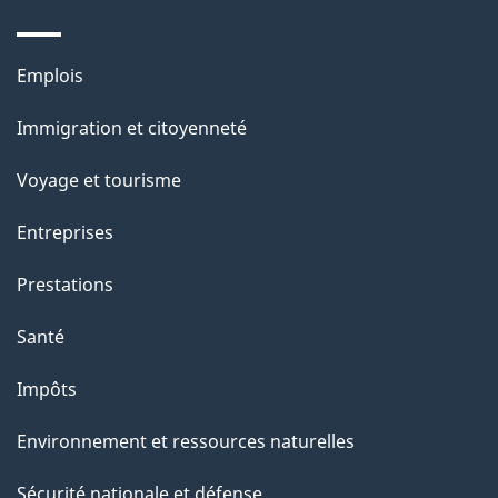
p
a
Thèmes
Emplois
g
et
Immigration et citoyenneté
sujets
e
Voyage et tourisme
Entreprises
Prestations
Santé
Impôts
Environnement et ressources naturelles
Sécurité nationale et défense