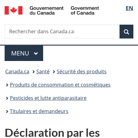
/
Sélec
EN
Passer
Passer
Passer
Government
au
à
à
de
of
contenu
«
la
Canada
Recherche
Rechercher
principal
Au
version
Rec
la
dans
sujet
HTML
Canada.ca
du
simplifiée
langu
Menu
gouvernement
MENU
PRINCIPAL
»
Vous
Canada.ca
Santé
Sécurité des produits
êtes
Produits de consommation et cosmétiques
ici :
Pesticides et lutte antiparasitaire
Titulaires et demandeurs
Déclaration par les