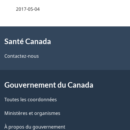
é
2017-05-04
t
À
a
Santé Canada
propos
i
de
l
Contactez-nous
ce
s
site
d
Gouvernement du Canada
e
Toutes les coordonnées
l
Ministères et organismes
a
À propos du gouvernement