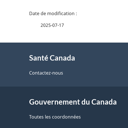
D
é
2025-07-17
t
À
a
Santé Canada
propos
i
de
Contactez-nous
l
ce
s
site
Gouvernement du Canada
d
e
Toutes les coordonnées