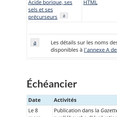
Acide borique, ses
HTML
sels et ses
Note de bas de page
a
précurseurs
Note
Retour à la référence de la note d
a
Les détails sur les noms de
de
disponibles à
l'annexe A de
bas
de
page
a
Échéancier
Date
Activités
Le 8
Publication dans la
Gazett