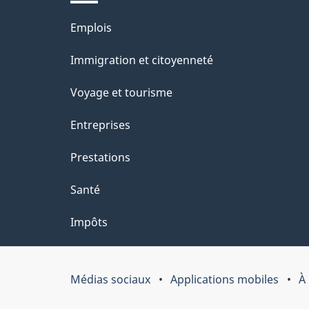
l
Thèmes
Emplois
a
et
Immigration et citoyenneté
p
sujets
Voyage et tourisme
a
Entreprises
g
Prestations
e
Santé
Impôts
Médias sociaux
Applications mobiles
À
Organisation
du