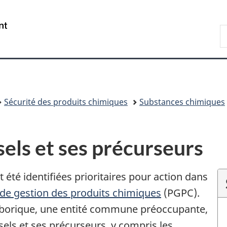
Passer
Passer
Passer
au
à
à
/
R
contenu
«
la
Government
d
principal
Au
version
of
C
sujet
HTML
Canada
du
simplifiée
gouvernement
»
Sécurité des produits chimiques
Substances chimiques
sels et ses précurseurs
été identifiées prioritaires pour action dans
 de gestion des produits chimiques
(PGPC).
e borique, une entité commune préoccupante,
sels et ses précurseurs, y compris les