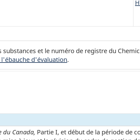
H
e bas de page
s substances et le numéro de registre du Chemic
 l'ébauche d'évaluation
.
e du Canada,
Partie I, et début de la période de 