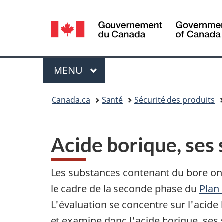
Sélection
de
la
Menu
MENU
PRINCIPAL
langue
Vous
Canada.ca
Santé
Sécurité des produits
êtes
ici :
Acide borique, ses 
Les substances contenant du bore ont 
le cadre de la seconde phase du
Plan
L'évaluation se concentre sur l'acid
et examine donc l'acide borique, ses 