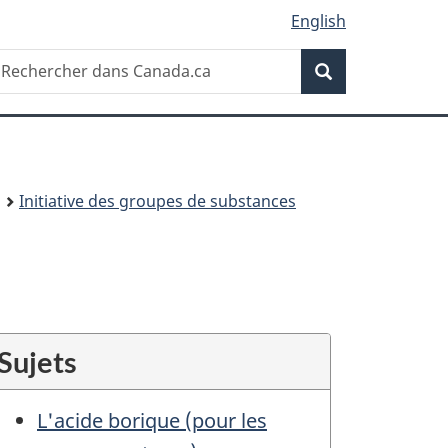
English
Recherche
echercher
Recherche
ans
anada.ca
Initiative des groupes de substances
Sujets
L'acide borique (pour les