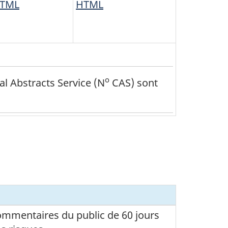
TML
HTML
o
al Abstracts Service (N
CAS) sont
commentaires du public de 60 jours