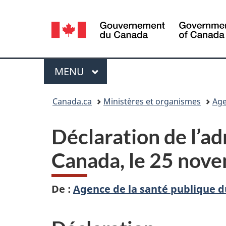
Sélection
de
la
Menu
MENU
PRINCIPAL
langue
Vous
Canada.ca
Ministères et organismes
Age
êtes
Déclaration de l’ad
ici :
Canada, le 25 nov
De :
Agence de la santé publique 