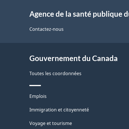
À
a
Agence de la santé publique 
propos
i
de
Contactez-nous
l
ce
s
site
Gouvernement du Canada
d
e
Toutes les coordonnées
l
Thèmes
Emplois
a
et
Immigration et citoyenneté
p
sujets
Voyage et tourisme