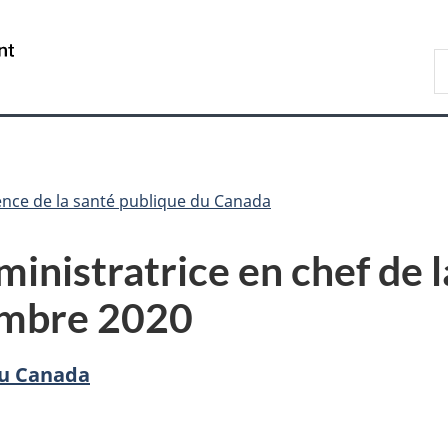
Passer
Passer
Passer
au
à
à
/
R
contenu
«
la
Government
d
principal
Au
version
of
C
sujet
HTML
Canada
du
simplifiée
gouvernement
»
nce de la santé publique du Canada
ministratrice en chef de 
embre 2020
du Canada