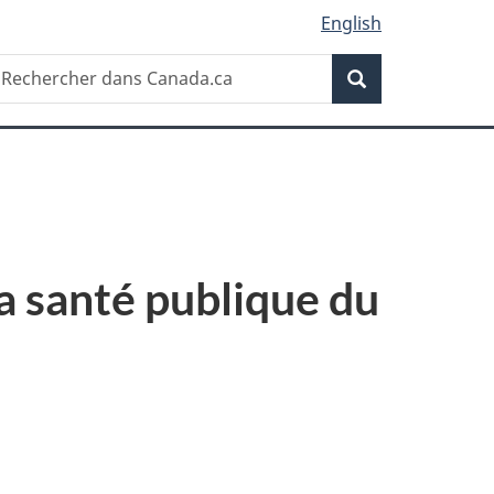
English
Recherche
echercher
Recherche
ans
anada.ca
la santé publique du