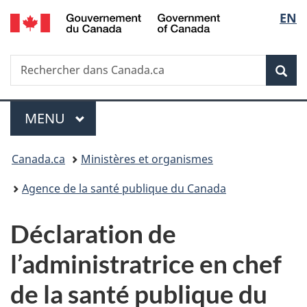
/
Sélec
EN
Passer
Passer
Passer
Government
au
à
à
de
of
contenu
«
la
Canada
Recherche
Rechercher
principal
Au
version
Rec
la
dans
sujet
HTML
Canada.ca
du
simplifiée
langu
Menu
gouvernement
MENU
PRINCIPAL
»
Vous
Canada.ca
Ministères et organismes
êtes
Agence de la santé publique du Canada
ici :
Déclaration de
l’administratrice en chef
de la santé publique du