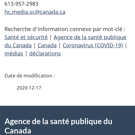
613-957-2983
hc.media.sc@canada.ca
Recherche d'information connexe par mot-clé :
Santé et sécurité
|
Agence de la santé publique
du Canada
|
Canada
|
Coronavirus (COVID-19)
|
médias
|
déclarations
D
é
2020-12-17
t
À
a
Agence de la santé publique du
propos
i
Canada