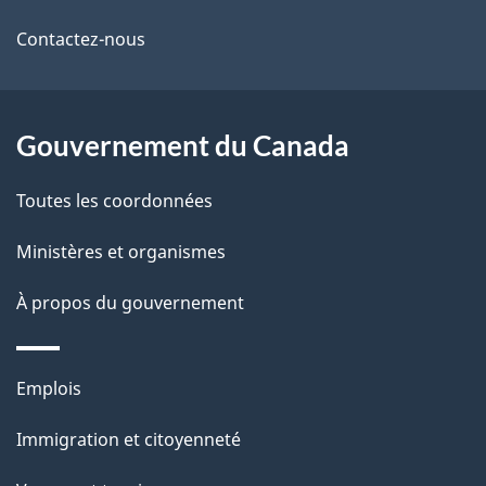
de
l
Contactez-nous
ce
s
site
d
Gouvernement du Canada
e
l
Toutes les coordonnées
a
Ministères et organismes
p
À propos du gouvernement
a
g
Thèmes
Emplois
et
e
Immigration et citoyenneté
sujets