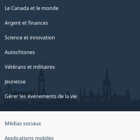
Le Canada et le monde
Argent et finances
Science et innovation
Autochtones
Vétérans et militaires
Jeunesse
Gérer les événements de la vie
Organisation
Médias sociaux
du
Applications mobiles