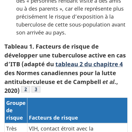
des « personnes rendant visite à des amis
ou à des parents », car elle représente plus
précisément le risque d’exposition à la
tuberculose de cette sous-population avant
son arrivée au pays.
Tableau 1. Facteurs de risque de
développer une tuberculose active en cas
d’
ITB
(adapté du
tableau 2 du chapitre 4
des Normes canadiennes pour la lutte
antituberculeuse et de Campbell
et al.,
Note de bas de page
2
Note de bas de page
3
2020)
Groupe
de
risque
Facteurs de risque
Très
VIH, contact étroit avec la