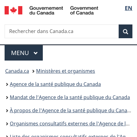
/
Sélec
EN
Passer
Passer
Passer
Passer
Government
au
au
à
à
de
of
Gestionnaire
contenu
«
la
Canada
Recherche
Rechercher
des
principal
Au
version
Rec
la
dans
Invitations
sujet
HTML
Canada.ca
du
simplifiée
langu
Menu
gouvernement
MENU
PRINCIPAL
»
Vous
Canada.ca
Ministères et organismes
êtes
Agence de la santé publique du Canada
ici :
Mandat de l’Agence de la santé publique du Canada
À propos de l'Agence de la santé publique du Canada
Organismes consultatifs externes de l'Agence de la santé publique du Canada
Liste des organismes consultatifs externes de l'Agence de la santé publique du Canada