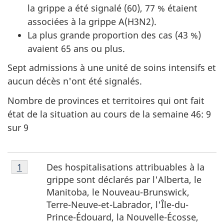
la grippe a été signalé (60), 77 % étaient
associées à la grippe A(H3N2).
La plus grande proportion des cas (43 %)
avaient 65 ans ou plus.
Sept admissions à une unité de soins intensifs et
aucun décès n'ont été signalés.
Nombre de provinces et territoires qui ont fait
état de la situation au cours de la semaine 46: 9
sur 9
Note
Des hospitalisations attribuables à la
Retour à la référence de la note de bas de page
1
de
grippe sont déclarés par l'Alberta, le
bas
Manitoba, le Nouveau-Brunswick,
de
Terre-Neuve-et-Labrador, l'Île-du-
page
Prince-Édouard, la Nouvelle-Écosse,