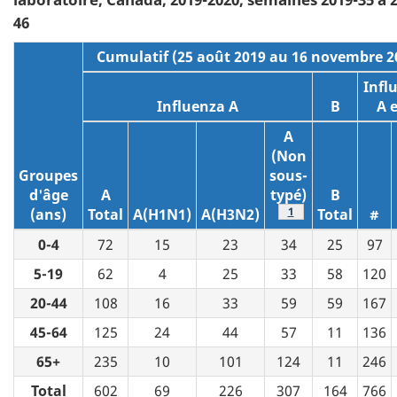
46
Cumulatif (25 août 2019 au 16 novembre 2
Infl
Influenza A
B
A e
A
(Non
Groupes
sous-
d'âge
A
typé)
B
Tableau 1 note de b
1
(ans)
Total
A(H1N1)
A(H3N2)
Total
#
0-4
72
15
23
34
25
97
5-19
62
4
25
33
58
120
20-44
108
16
33
59
59
167
45-64
125
24
44
57
11
136
65+
235
10
101
124
11
246
Total
602
69
226
307
164
766