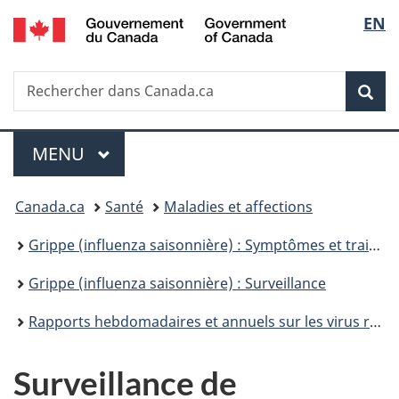
/
Sélec
EN
Passer
Passer
Passer
Government
au
à
à
de
of
contenu
«
la
Canada
Recherche
Rechercher
principal
Au
version
Rec
la
dans
sujet
HTML
Canada.ca
du
simplifiée
langu
Menu
gouvernement
MENU
PRINCIPAL
»
Vous
Canada.ca
Santé
Maladies et affections
êtes
Grippe (influenza saisonnière) : Symptômes et traitement
ici :
Grippe (influenza saisonnière) : Surveillance
Rapports hebdomadaires et annuels sur les virus respiratoires
Surveillance de