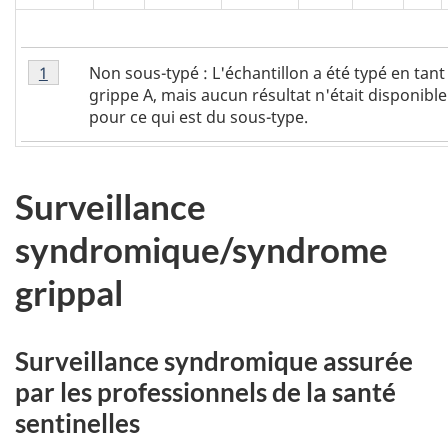
Tableau
Non sous-typé : L'échantillon a été typé en tant
Tableau 1 Retour à la référence de la note de bas de 
1
1
grippe A, mais aucun résultat n'était disponible
Note
pour ce qui est du sous-type.
de
bas
de
Surveillance
page
1
syndromique/syndrome
grippal
Surveillance syndromique assurée
par les professionnels de la santé
sentinelles