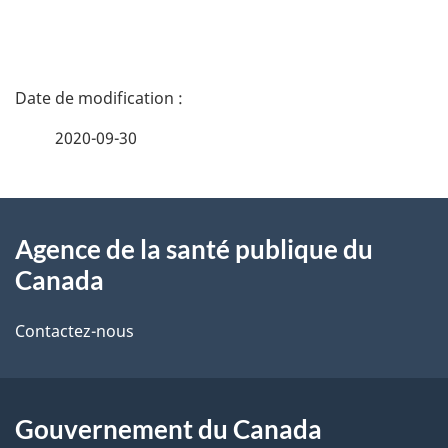
D
é
2020-09-30
t
À
a
Agence de la santé publique du
propos
i
Canada
de
l
Contactez-nous
ce
s
site
d
Gouvernement du Canada
e