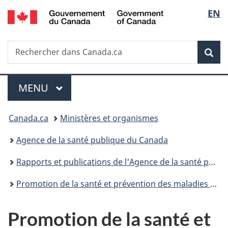
/
Sélec
EN
Passer
Passer
Passer
Government
au
à
à
de
of
contenu
«
la
Canada
Recherche
Rechercher
principal
Au
version
Rec
la
dans
sujet
HTML
Canada.ca
du
simplifiée
langu
Menu
gouvernement
MENU
PRINCIPAL
»
Vous
Canada.ca
Ministères et organismes
êtes
Agence de la santé publique du Canada
ici :
Rapports et publications de l'Agence de la santé publique du Canada
Promotion de la santé et prévention des maladies chroniques au Canada : Recherche, politiques et pratiques
Promotion de la santé et