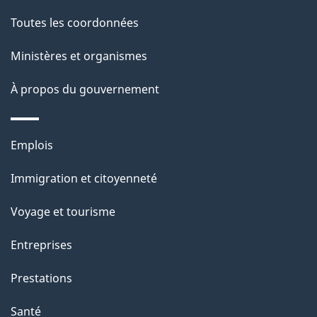
l
Toutes les coordonnées
a
Ministères et organismes
p
À propos du gouvernement
a
g
Thèmes
Emplois
et
e
Immigration et citoyenneté
sujets
Voyage et tourisme
Entreprises
Prestations
Santé