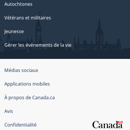
Autochtones
Vétérans et militaires
Jeunesse
Gérer les événements de la vie
Organisation
Médias sociaux
du
Applications mobiles
gouvernement
du
À propos de Canada.ca
Canada
Avis
Confidentialité