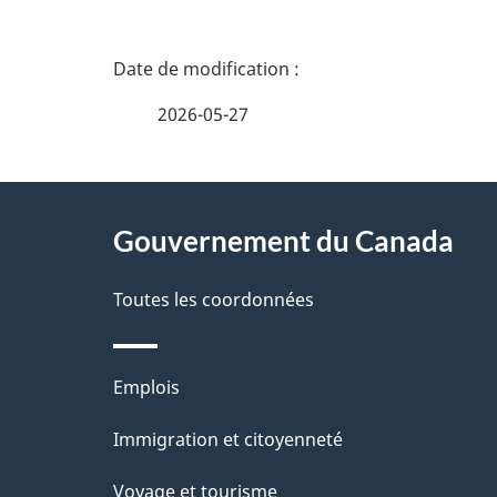
D
é
2026-05-27
t
À
a
Gouvernement du Canada
propos
i
de
Toutes les coordonnées
l
ce
s
Thèmes
Emplois
site
d
et
Immigration et citoyenneté
sujets
e
Voyage et tourisme