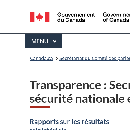
Sélection
de
la
Menu
MENU
PRINCIPAL
langue
Vous
Canada.ca
Secrétariat du Comité des parle
êtes
ici :
Transparence : Sec
sécurité nationale
Rapports sur les résultats