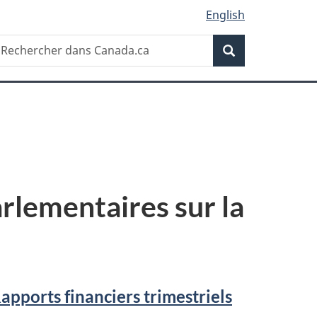
English
Recherche
echercher
Recherche
ans
anada.ca
rlementaires sur la
apports financiers trimestriels