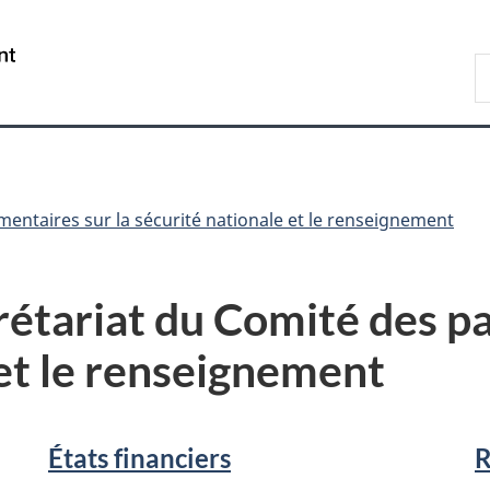
Passer
Passer
Passer
au
à
à
/
R
contenu
«
la
Government
d
principal
Au
version
of
C
sujet
HTML
Canada
du
simplifiée
gouvernement
»
mentaires sur la sécurité nationale et le renseignement
rétariat du Comité des pa
 et le renseignement
États financiers
R