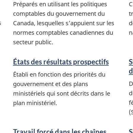
Préparés en utilisant les politiques
C
comptables du gouvernement du
t
s
Canada, lesquelles s’appuient sur les
d
normes comptables canadiennes du
n
secteur public.
États des résultats prospectifs
S
d
Établi en fonction des priorités du
D
gouvernement et des plans
d
ministériels qui sont décrits dans le
f
plan ministériel.
(
Travail forcé dans les chaînes
S