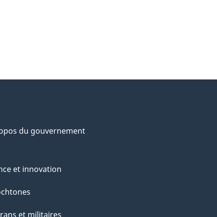
ropos du gouvernement
nce et innovation
ochtones
rans et militaires