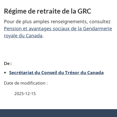
Régime de retraite de la GRC
Pour de plus amples renseignements, consultez
Pension et avantages sociaux de la Gendarmerie
royale du Canada
.
D
De :
é
Secrétariat du Conseil du Trésor du Canada
t
a
2025-12-15
i
l
À