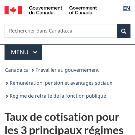
/
Sélec
EN
Passer
Passer
Passer
Government
au
à
à
de
of
contenu
«
la
Canada
Recherche
Rechercher
principal
Au
version
Rec
la
dans
sujet
HTML
Canada.ca
du
simplifiée
langu
Menu
gouvernement
MENU
PRINCIPAL
»
Vous
Canada.ca
Travailler au gouvernement
êtes
Rémunération, pension et avantages sociaux
ici :
Régime de retraite de la fonction publique
Taux de cotisation pour
les 3 principaux régimes