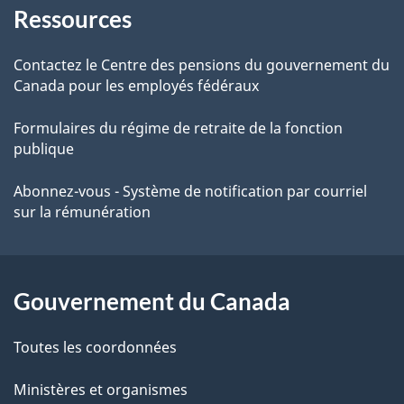
s
Ressources
propos
d
de
Contactez le Centre des pensions du gouvernement du
Canada pour les employés fédéraux
e
ce
Formulaires du régime de retraite de la fonction
l
site
publique
a
Abonnez-vous - Système de notification par courriel
p
sur la rémunération
a
g
Gouvernement du Canada
e
Toutes les coordonnées
Ministères et organismes