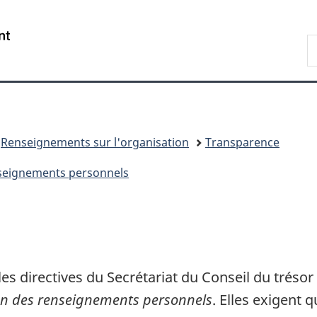
Passer
Passer
Passer
au
à
à
/
R
contenu
«
la
Government
d
principal
Au
version
of
C
sujet
HTML
Canada
du
simplifiée
gouvernement
»
Renseignements sur l'organisation
Transparence
enseignements personnels
les directives du Secrétariat du Conseil du trésor
ion des renseignements personnels
. Elles exigent q