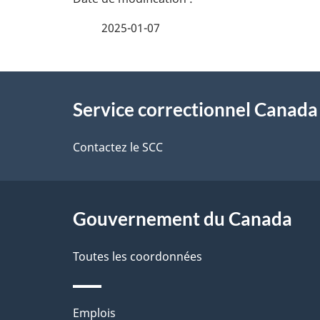
é
2025-01-07
t
À
a
Service correctionnel Canada
propos
i
de
Contactez le SCC
l
ce
s
site
Gouvernement du Canada
d
e
Toutes les coordonnées
l
Thèmes
Emplois