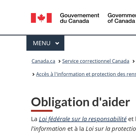
Sélection
de
la
Menu
MENU
PRINCIPAL
langue
Vous
Canada.ca
Service correctionnel Canada
êtes
Accès à l'information et protection des r
ici :
Obligation d'aider
La
Loi fédérale sur la responsabilité
et 
l'information
et à la
Loi sur la protect