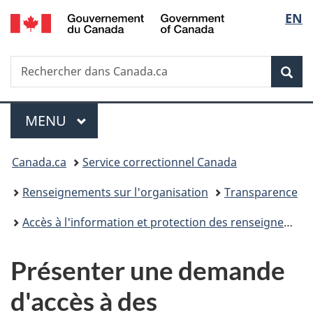
/
Sélec
EN
Passer
Passer
Passer
Government
au
à
à
de
of
contenu
«
la
Canada
Recherche
Rechercher
principal
Au
version
Rec
la
dans
sujet
HTML
Canada.ca
du
simplifiée
langu
Menu
gouvernement
MENU
PRINCIPAL
»
Vous
Canada.ca
Service correctionnel Canada
êtes
Renseignements sur l'organisation
Transparence
ici :
Accès à l'information et protection des renseignements personnels
Présenter une demande
d'accès à des