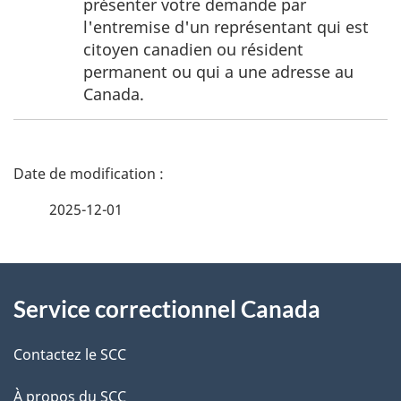
présenter votre demande par
de
l'entremise d'un représentant qui est
page
citoyen canadien ou résident
1
permanent ou qui a une adresse au
Canada.
D
é
2025-12-01
t
À
a
Service correctionnel Canada
propos
i
de
l
Contactez le SCC
ce
s
À propos du SCC