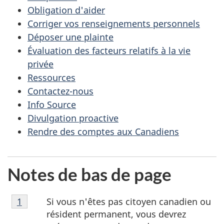
Obligation d'aider
Corriger vos renseignements personnels
Déposer une plainte
Évaluation des facteurs relatifs à la vie
privée
Ressources
Contactez-nous
Info Source
Divulgation proactive
Rendre des comptes aux Canadiens
Notes de bas de page
Notes
Si vous n'êtes pas citoyen canadien ou
Retour à la référence de la note de bas de page
1
de
résident permanent, vous devrez
bas