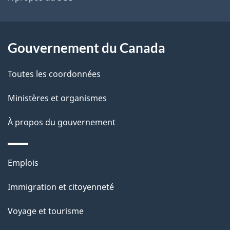
site
d
e
Gouvernement du Canada
l
Toutes les coordonnées
a
Ministères et organismes
p
À propos du gouvernement
a
g
Thèmes
Emplois
e
et
Immigration et citoyenneté
sujets
Voyage et tourisme