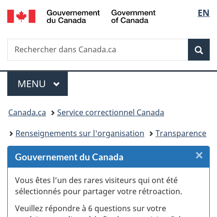
/
Sélec
EN
Passer
Passer
Passer
Passer
Government
au
au
à
à
de
of
Gestionnaire
contenu
«
la
Canada
Recherche
Rechercher
des
principal
Au
version
Rec
la
dans
Invitations
sujet
HTML
Canada.ca
du
simplifiée
langu
Menu
gouvernement
MENU
PRINCIPAL
»
Vous
Canada.ca
Service correctionnel Canada
êtes
Renseignements sur l'organisation
Transparence
ici :
×
F
Gouvernement du Canada
:
Vous êtes l’un des rares visiteurs qui ont été
sélectionnés pour partager votre rétroaction.
S
Veuillez répondre à 6 questions sur votre
d