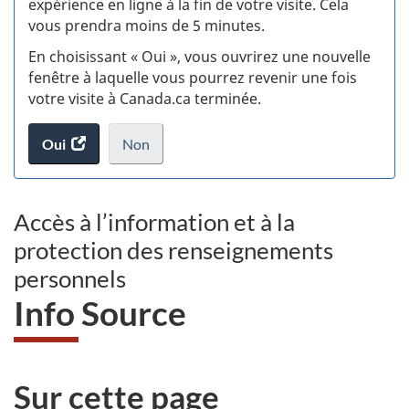
expérience en ligne à la fin de votre visite. Cela
vous prendra moins de 5 minutes.
si
En choisissant « Oui », vous ouvrirez une nouvelle
w
fenêtre à laquelle vous pourrez revenir une fois
votre visite à Canada.ca terminée.
(t
Oui
accéder
Non
d
au
je
.
sondage.
ne
veux
Accès à l’information et à la
pas
protection des renseignements
participer
au
personnels
sondage
Info Source
du
site
web,
Sur cette page