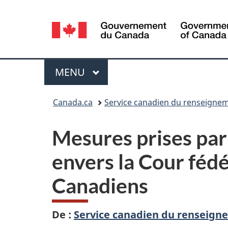
Sélection
de
la
Menu
MENU
PRINCIPAL
langue
Vous
Canada.ca
Service canadien du renseignem
êtes
Mesures prises par
ici :
envers la Cour féd
Canadiens
De :
Service canadien du renseign