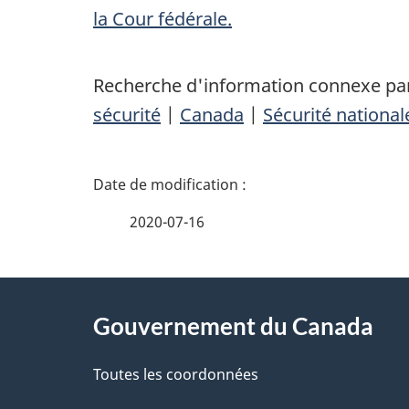
la Cour fédérale.
Recherche d'information connexe par
sécurité
|
Canada
|
Sécurité national
D
é
2020-07-16
t
À
a
Gouvernement du Canada
propos
i
de
Toutes les coordonnées
l