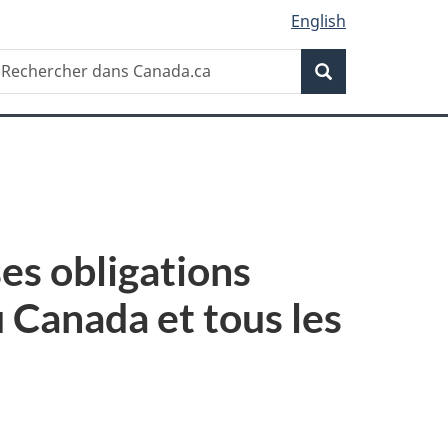
English
Recherche
echercher
Recherche
ans
anada.ca
es obligations
 Canada et tous les