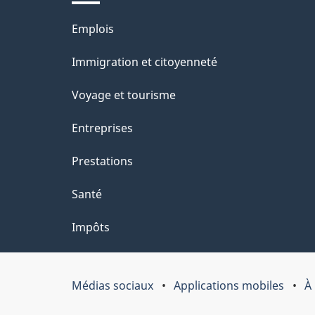
ce
s
Thèmes
Emplois
site
d
et
Immigration et citoyenneté
sujets
e
Voyage et tourisme
l
Entreprises
a
Prestations
p
Santé
a
Impôts
g
e
Médias sociaux
Applications mobiles
À
Organisation
du