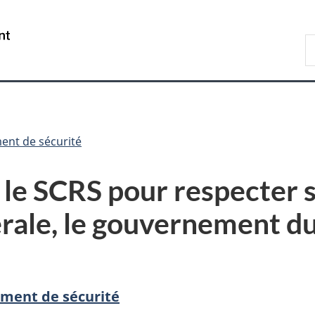
Passer
Passer
Passer
au
à
à
/
R
contenu
«
la
Government
d
principal
Au
version
of
C
sujet
HTML
Canada
du
simplifiée
gouvernement
»
ent de sécurité
 le SCRS pour respecter s
érale, le gouvernement du
ement de sécurité