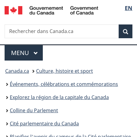
/
Sélec
EN
Passer
Passer
Passer
Government
au
à
à
de
of
contenu
«
la
Canada
Recherche
Rechercher
principal
Au
version
Rec
la
dans
sujet
HTML
Canada.ca
du
simplifiée
langu
Menu
gouvernement
MENU
PRINCIPAL
»
Vous
Canada.ca
Culture, histoire et sport
êtes
Événements, célébrations et commémorations
ici :
Explorez la région de la capitale du Canada
Colline du Parlement
Cité parlementaire du Canada
Planifier l'avenir du campus de la Cité parlementaire