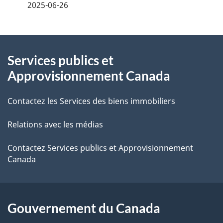
é
2025-06-26
t
À
a
Services publics et
propos
i
Approvisionnement Canada
de
l
Contactez les Services des biens immobiliers
ce
s
Relations avec les médias
site
d
e
Contactez Services publics et Approvisionnement
Canada
l
a
Gouvernement du Canada
p