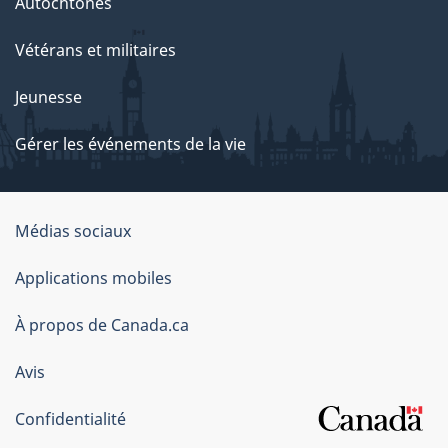
Autochtones
Vétérans et militaires
Jeunesse
Gérer les événements de la vie
Organisation
Médias sociaux
du
Applications mobiles
gouvernement
du
À propos de Canada.ca
Canada
Avis
Confidentialité