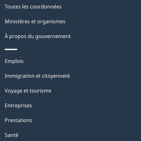
a
Toutes les coordonnées
g
Ministères et organismes
e
À propos du gouvernement
Thèmes
Emplois
et
Immigration et citoyenneté
sujets
Voyage et tourisme
Entreprises
Prestations
Santé