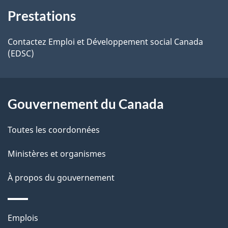
À
s
t
l
Prestations
propos
r
e
d
de
e
d
Contactez Emploi et Développement social Canada
e
(EDSC)
r
o
ce
l
é
c
site
t
u
a
Gouvernement du Canada
r
m
p
o
e
Toutes les coordonnées
a
a
n
c
t
Ministères et organismes
g
t
À propos du gouvernement
e
i
o
n
Thèmes
Emplois