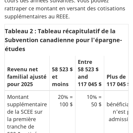
cours des années suivantes. Vous pouvez
rattraper ce montant en versant des cotisations
supplémentaires au REEE.
Tableau 2 : Tableau récapitulatif de la
Subvention canadienne pour l'épargne-
études
Entre
Revenu net
58 523 $
58 523 $
familial ajusté
et
and
Plus de
pour 2025
moins
117 045 $
117 045 $
Montant
20% =
10% =
supplémentaire
100 $
50 $
bénéficiai
de la SCEE sur
n'est p
la première
admissib
tranche de