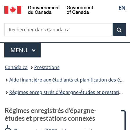
/
Sélec
EN
Passer
Passer
Passer
Passer
Government
au
à
à
à
de
of
contenu
:
«
la
Canada
Recherche
Rechercher
principal
Régimes
Au
version
Rec
la
dans
enregistrés
sujet
HTML
Canada.ca
d'épargne-
du
simplifiée
langu
Menu
études
gouvernement
MENU
PRINCIPAL
et
»
Vous
prestations
Canada.ca
Prestations
connexes
êtes
Aide financière aux étudiants et planification des études
ici :
Régimes enregistrés d’épargne-études et prestations connexes
Régimes enregistrés d'épargne-
études et prestations connexes