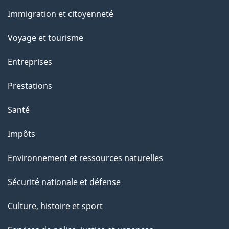
s
et
Immigration et citoyenneté
u
sujets
r
Voyage et tourisme
c
Entreprises
e
t
Prestations
t
Santé
e
p
Impôts
a
Environnement et ressources naturelles
g
e
Sécurité nationale et défense
Culture, histoire et sport