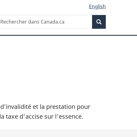
English
Recherche
echercher
Recherche
ans
anada.ca
invalidité et la prestation pour
taxe d'accise sur l'essence.