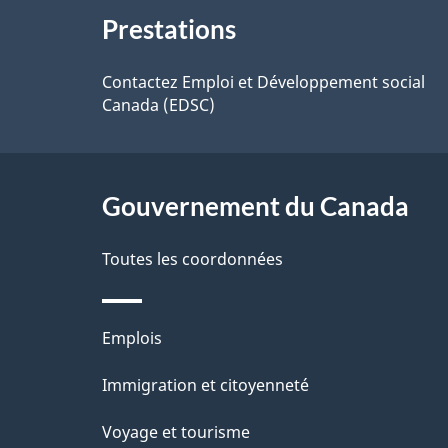
s
o
Prestations
propos
d
t
de
Contactez Emploi et Développement social
r
e
Canada (EDSC)
ce
e
l
r
site
a
Gouvernement du Canada
é
p
t
Toutes les coordonnées
a
r
o
g
Thèmes
Emplois
a
et
e
Immigration et citoyenneté
sujets
c
Voyage et tourisme