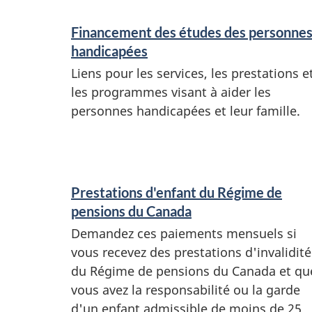
n
s
e
Financement des études des personne
v
handicapées
t
a
Liens pour les services, les prestations e
i
les programmes visant à aider les
l
n
personnes handicapées et leur famille.
f
i
o
d
r
Prestations d'enfant du Régime de
i
m
pensions du Canada
a
t
Demandez ces paiements mensuels si
t
vous recevez des prestations d'invalidité
é
du Régime de pensions du Canada et qu
i
vous avez la responsabilité ou la garde
o
d'un enfant admissible de moins de 25