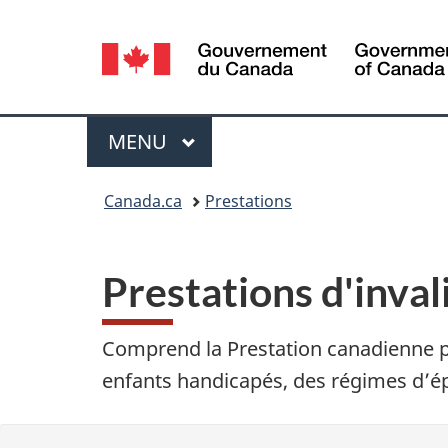
Sélection
de
la
Menu
MENU
PRINCIPAL
langue
Vous
Canada.ca
Prestations
êtes
P
ici :
Prestations d'inval
r
e
Comprend la Prestation canadienne po
s
enfants handicapés, des régimes d’é
t