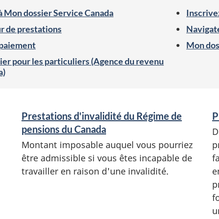
à Mon dossier Service Canada
Inscrive
 de prestations
Navigate
 paiement
Mon dos
er pour les particuliers (Agence du revenu
a)
Prestations d'invalidité du Régime de
P
pensions du Canada
D
Montant imposable auquel vous pourriez
p
être admissible si vous êtes incapable de
f
travailler en raison d'une invalidité.
e
p
f
u