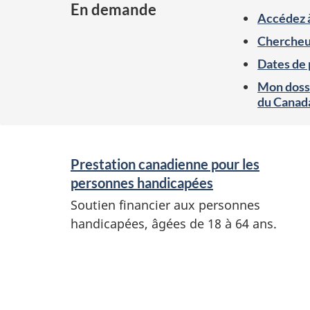
En demande
a
Accédez 
Chercheur
t
Dates de
i
Mon dossi
du Canad
o
S
n
Prestation canadienne pour les
e
s
personnes handicapées
r
Soutien financier aux personnes
d
v
handicapées, âgées de 18 à 64 ans.
i
'
c
i
e