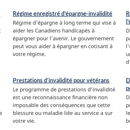
s
Régime enregistré d'épargne-invalidité
R
l
Régime d'épargne à long terme qui vise à
t
aider les Canadiens handicapés à
D
épargner pour l’avenir. Le gouvernement
p
peut vous aider à épargner en cotisant à
l
votre régime.
u
d
Prestations d’invalidité pour vétérans
D
p
Le programme de prestations d’invalidité
est une reconnaissance financière non
D
imposable des conséquences que cette
p
e
blessure ou maladie liée au service a sur
l
votre vie.
b