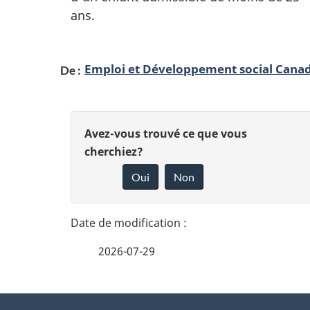
n
ans.
Emploi et Développement social Cana
De :
D
D
Avez-vous trouvé ce que vous
é
cherchiez?
o
Oui
Non
t
n
n
a
e
i
2026-07-29
z
l
v
À