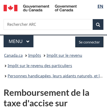
/
Sélec
EN
Passer
Passer
Passer
Government
au
à
à
de
of
contenu
«
la
Canada
Recherche
Rechercher
principal
Au
version
Rec
la
ARC
sujet
HTML
du
simplifiée
langu
Menu
Se
gouvernement
MENU
PRINCIPAL
Se connecter
»
connecter
Vous
Canada.ca
Impôts
Impôt sur le revenu
êtes
Impôt sur le revenu des particuliers
ici :
Personnes handicapées, leurs aidants naturels, et l’Agence du revenu du Canada
Remboursement de la
taxe d'accise sur