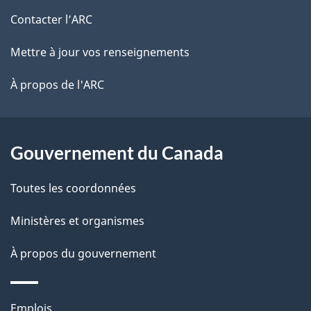
d
de
e
Contacter l’ARC
e
r
ce
Mettre à jour vos renseignements
l
é
site
t
À propos de l'ARC
a
r
p
o
a
a
Gouvernement du Canada
c
g
Toutes les coordonnées
t
e
i
Ministères et organismes
o
À propos du gouvernement
n
s
u
Thèmes
Emplois