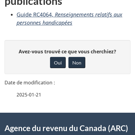
publications
Guide RC4064,
Renseignements relatifs aux
personnes handicapées
D
D
Avez-vous trouvé ce que vous cherchiez?
é
o
Oui
Non
n
t
n
a
e
2025-01-21
i
z
v
l
o
À
s
t
Agence du revenu du Canada (ARC)
propos
r