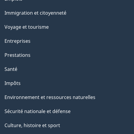
r
et
c
Immigration et citoyenneté
sujets
e
Voyage et tourisme
t
t
Entreprises
e
Prestations
p
a
Santé
g
Impôts
e
Environnement et ressources naturelles
Sécurité nationale et défense
Culture, histoire et sport