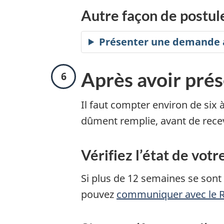
Autre façon de postul
Présenter une demande a
É
Après avoir pré
t
Il faut compter environ de six 
dûment remplie, avant de recev
a
p
Vérifiez l’état de vo
e
Si plus de 12 semaines se sont
6
pouvez
communiquer avec le 