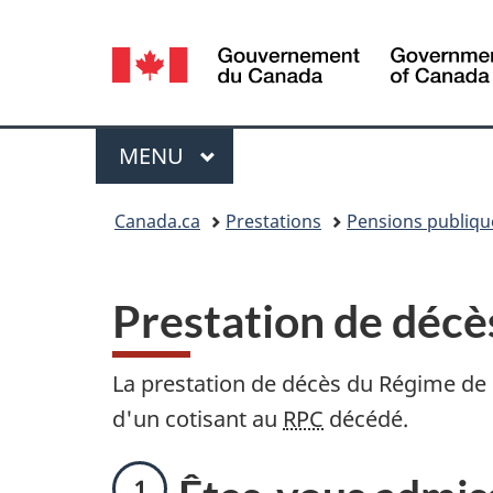
Sélection
de
la
Menu
MENU
PRINCIPAL
langue
Vous
Canada.ca
Prestations
Pensions publiqu
êtes
ici :
Prestation de décè
La prestation de décès du Régime de
d'un cotisant au
RPC
décédé.