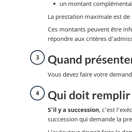
un montant complémentaire
e
La prestation maximale est de 
2
Ces montants peuvent être infé
répondre aux critères d’admissi
É
Quand présente
t
Vous devez faire votre demande
a
É
Qui doit rempli
p
t
S’il y a succession
, c’est l’e
e
succession qui demande la pre
a
3