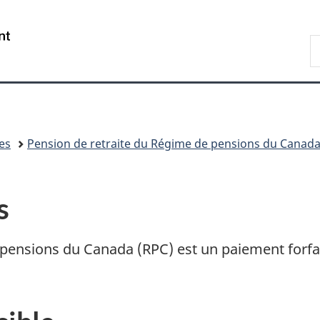
Passer
Passer
Passer
au
à
à
/
R
contenu
«
la
Government
d
principal
Au
version
of
C
sujet
HTML
Canada
du
simplifiée
gouvernement
»
es
Pension de retraite du Régime de pensions du Canad
s
 pensions du Canada (
RPC
) est un paiement forfa