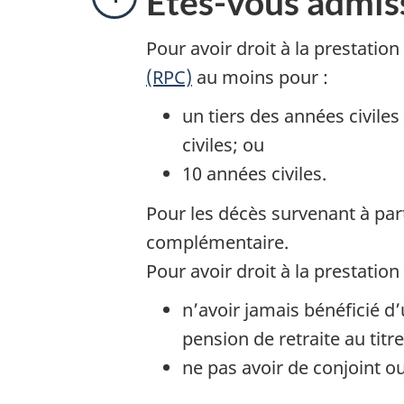
É
Êtes-vous admis
t
Pour avoir droit à la prestatio
(RPC)
au moins pour :
a
un tiers des années civile
p
civiles; ou
e
10 années civiles.
1
Pour les décès survenant à par
complémentaire.
Pour avoir droit à la prestation
n’avoir jamais bénéficié d’
pension de retraite au tit
ne pas avoir de conjoint ou