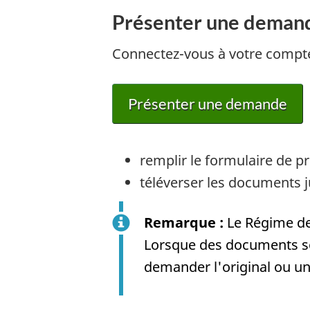
t
Présenter une demand
a
Connectez-vous à votre compt
p
e
Présenter une demande
5
remplir le formulaire de p
téléverser les documents ju
Remarque :
Le Régime de 
Lorsque des documents so
demander l'original ou u