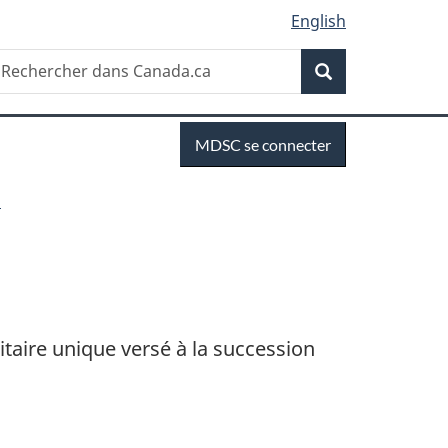
English
Recherche
echercher
Recherche
ans
anada.ca
Se
MDSC se connecter
connecter
a
itaire unique versé à la succession