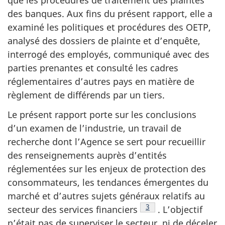
que les procédures de traitement des plaintes
des banques. Aux fins du présent rapport, elle a
examiné les politiques et procédures des OETP,
analysé des dossiers de plainte et d’enquête,
interrogé des employés, communiqué avec des
parties prenantes et consulté les cadres
réglementaires d’autres pays en matière de
règlement de différends par un tiers.
Le présent rapport porte sur les conclusions
d’un examen de l’industrie, un travail de
recherche dont l’Agence se sert pour recueillir
des renseignements auprès d’entités
réglementées sur les enjeux de protection des
consommateurs, les tendances émergentes du
marché et d’autres sujets généraux relatifs au
Note de bas de page
3
secteur des services financiers
. L’objectif
n’était pas de superviser le secteur, ni de déceler