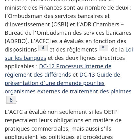
ministre des Finances sont au nombre de deux :
l’Ombudsman des services bancaires et
d’investissement (OSBI) et l’ADR Chambers –
Bureau de l’Ombudsman des services bancaires
(ADRBO). L’ACFC les a évalués en fonction des
Note de bas de page
4
Note de bas de p
5
dispositions
et des règlements
de la
Loi
sur les banques
et des deux lignes directrices
applicables :
DC-12 Processus interne de
règlement des différends
et
DC-13 Guide de
présentation d’une demande pour les
organismes externes de traitement des plaintes
Note de bas de page
6
.
L’ACFC a évalué non seulement si les OETP
respectaient leurs obligations en matière de
pratiques commerciales, mais aussi s’ils
appliquaient les politiques et procédures