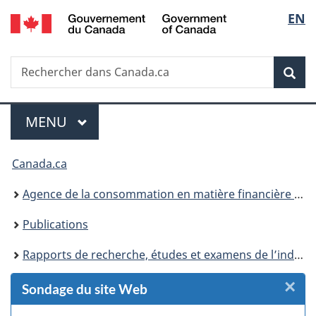
/
Sélec
EN
Passer
Passer
Passer
Passer
Government
au
au
à
à
de
of
Gestionnaire
contenu
«
la
Canada
Recherche
Rechercher
des
principal
Au
version
Rec
la
dans
Invitations
sujet
HTML
Canada.ca
du
simplifiée
langu
Menu
gouvernement
MENU
PRINCIPAL
»
Vous
Canada.ca
êtes
Agence de la consommation en matière financière du Canada
ici :
Publications
Rapports de recherche, études et examens de l’industrie
×
F
Sondage du site Web