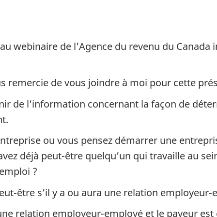
t
au webinaire de l’Agence du revenu du Canada in
 remercie de vous joindre à moi pour cette prés
ir de l’information concernant la façon de déterm
t.
treprise ou vous pensez démarrer une entrepris
vez déjà peut-être quelqu’un qui travaille au sein
’emploi ?
eut-être s’il y a ou aura une relation employeur-e
y a une relation employeur-employé et le payeur es