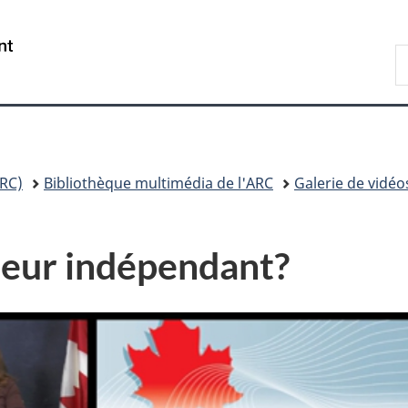
Passer
Passer
Passer
au
à
à
/
R
contenu
«
la
Government
A
principal
Au
version
of
sujet
HTML
Canada
du
simplifiée
gouvernement
»
RC)
Bibliothèque multimédia de l'ARC
Galerie de vidéo
leur indépendant?