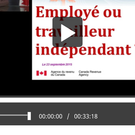
ver
Position actuelle :
00:00:00
Temps total :
00:33:18
e