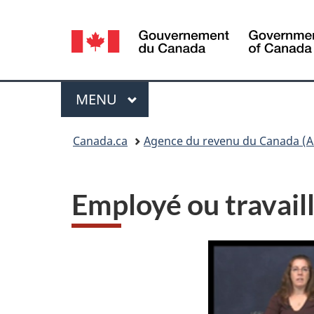
Sélection
de
la
Menu
MENU
PRINCIPAL
langue
Vous
Canada.ca
Agence du revenu du Canada (A
êtes
ici :
Employé ou travail