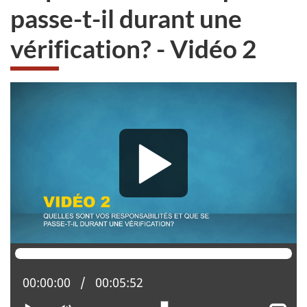
passe-t-il durant une
vérification? - Vidéo 2
Position actuelle :
00:00:00
Temps total :
00:05:52