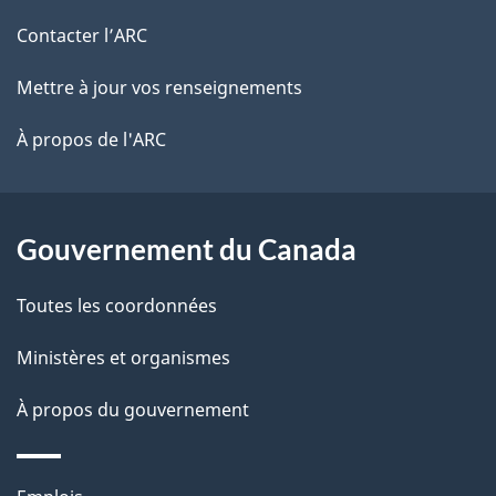
de
l
Contacter l’ARC
ce
s
Mettre à jour vos renseignements
site
d
À propos de l'ARC
e
l
Gouvernement du Canada
a
Toutes les coordonnées
p
Ministères et organismes
a
À propos du gouvernement
g
e