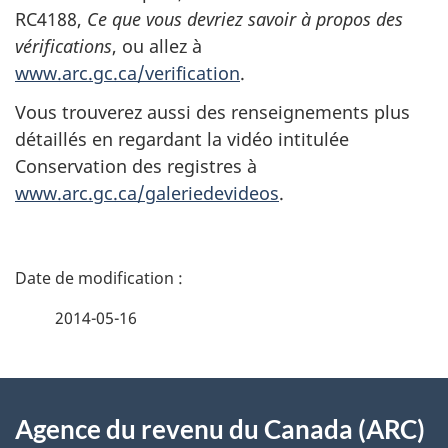
RC4188,
Ce que vous devriez savoir à propos des
vérifications
, ou allez à
www.arc.gc.ca/verification
.
Vous trouverez aussi des renseignements plus
détaillés en regardant la vidéo intitulée
Conservation des registres à
www.arc.gc.ca/galeriedevideos
.
D
é
2014-05-16
t
À
a
Agence du revenu du Canada (ARC)
propos
i