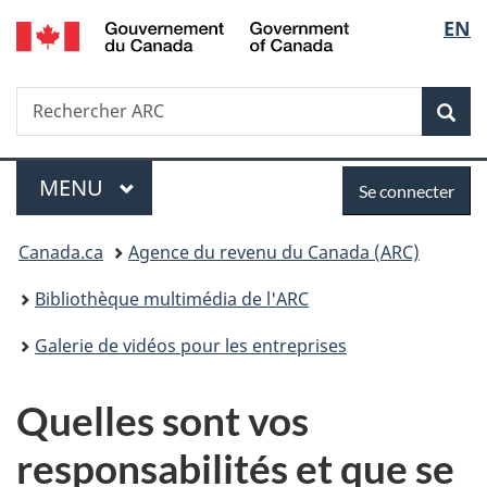
/
Sélec
EN
Passer
Passer
Passer
Government
au
à
à
de
of
contenu
«
la
Canada
Recherche
Rechercher
principal
Au
version
Rec
la
ARC
sujet
HTML
du
simplifiée
langu
Menu
Se
gouvernement
MENU
PRINCIPAL
Se connecter
»
connecter
Vous
Canada.ca
Agence du revenu du Canada (ARC)
êtes
Bibliothèque multimédia de l'ARC
ici :
Galerie de vidéos pour les entreprises
Quelles sont vos
responsabilités et que se