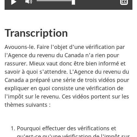
Lire
Activer
Aff
le
le
mode
sou
muet
tit
Transcription
Avouons-le. Faire l'objet d'une vérification par
l'Agence du revenu du Canada n'a rien pour
rassurer. Mieux vaut donc être bien informé et
savoir à quoi s'attendre. L'Agence du revenu du
Canada a préparé une série de trois vidéos pour
expliquer en quoi consiste une vérification de
l'impôt sur le revenu. Ces vidéos portent sur les
thèmes suivants :
Pourquoi effectuer des vérifications et
qu'est-ce qu'une vérification de l'impôt sur