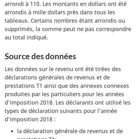
arrondi à 110. Les montants en dollars ont été
f
s
arrondis à mille dollars près dans tous les
é
tableaux. Certains nombres étant arrondis ou
r
e
supprimés, la somme peut ne pas correspondre
e
r
au total indiqué.
n
c
a
e
Source des données
p
.
Les données sur le revenu ont été tirées des
l
déclarations générales de revenus et de
prestations T1 ainsi que des annexes connexes
u
produites par les particuliers pour les années
s
d’imposition 2018. Les déclarants ont utilisé les
types de déclaration suivants pour l’année
m
d’imposition 2018 :
i
la déclaration générale de revenus et de