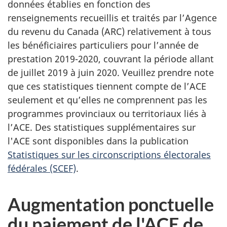
o
u
données établies en fonction des
s
renseignements recueillis et traités par l’Agence
u
p
du revenu du Canada (ARC) relativement à tous
s
o
les bénéficiaires particuliers pour l’année de
u
prestation 2019-2020, couvrant la période allant
a
v
de juillet 2019 à juin 2020. Veuillez prendre note
v
e
que ces statistiques tiennent compte de l’ACE
z
seulement et qu’elles ne comprennent pas les
o
l
programmes provinciaux ou territoriaux liés à
a
l’ACE. Des statistiques supplémentaires sur
n
c
l'ACE sont disponibles dans la publication
s
o
Statistiques sur les circonscriptions électorales
n
fédérales (SCEF)
.
a
s
r
u
Augmentation ponctuelle
l
c
du paiement de l'ACE de
t