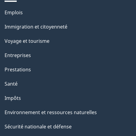
u
Thèmes
Emplois
r
et
c
Immigration et citoyenneté
sujets
e
Voyage et tourisme
t
t
Entreprises
e
Prestations
p
a
Santé
g
Impôts
e
Environnement et ressources naturelles
Sécurité nationale et défense