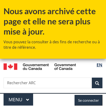
Passer
Passer
Passer
Nous avons archivé cette
au
à
à
contenu
«
la
page et elle ne sera plus
principal
Au
version
sujet
HTML
mise à jour.
du
simplifiée
gouvernement
Vous pouvez la consulter à des fins de recherche ou à
»
titre de référence.
/
Sélec
EN
Government
de
of
Canada
Recherche
Rechercher
Rec
la
ARC
langu
Menu
Se
MENU
PRINCIPAL
Se connecter