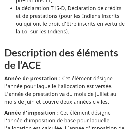
prestations T1;
s
la déclaration T1S-D, Déclaration de crédits
e
et de prestations (pour les Indiens inscrits
ou qui ont le droit d’être inscrits en vertu de
à
la Loi sur les Indiens).
j
Description des éléments
o
de l’ACE
u
r
Année de prestation :
Cet élément désigne
l’année pour laquelle l’allocation est versée.
.
L’année de prestation va du mois de juillet au
mois de juin et couvre deux années civiles.
Année d’imposition :
Cet élément désigne
l’année d’imposition de base pour laquelle
l’allocation est calculée. L’année d’imposition de