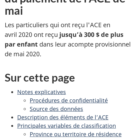
e
h
mai
r
i
à
Les particuliers qui ont reçu l'ACE en
d
v
avril 2020 ont reçu
jusqu’à
300 $ de plus
e
par enfant
dans leur acompte provisionnel
é
s
de mai 2020.
f
c
i
n
e
Sur cette page
s
t
d
Notes explicatives
e
Procédures de confidentialité
t
r
Source des données
e
e
Description des éléments de l’ACE
c
Principales variables de classification
p
h
Province ou territoire de résidence