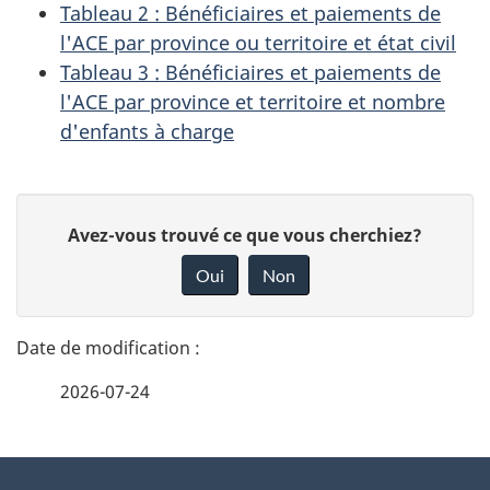
Tableau 2 : Bénéficiaires et paiements de
l'ACE par province ou territoire et état civil
Tableau 3 : Bénéficiaires et paiements de
l'ACE par province et territoire et nombre
d'enfants à charge
D
D
Avez-vous trouvé ce que vous cherchiez?
é
o
Oui
Non
n
t
n
a
e
2026-07-24
i
z
v
l
o
À