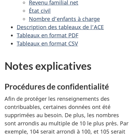
a
e
Revenu familial net
r
État civil
g
c
Nombre d’enfants à charge
h
e
Description des tableaux de l’ACE
e
Tableaux en format PDF
e
o
Tableaux en format CSV
u
t
à
Notes explicatives
e
t
i
l
t
Procédures de confidentialité
r
l
Afin de protéger les renseignements des
e
e
contribuables, certaines données ont été
d
supprimées au besoin. De plus, les nombres
e
n
sont arrondis au multiple de 10 le plus près. Par
r
e
exemple, 104 serait arrondi à 100, et 105 serait
é