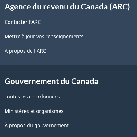
s
t
Agence du revenu du Canada (ARC)
propos
r
d
de
e
Contacter l’ARC
e
r
ce
Mettre à jour vos renseignements
l
é
site
t
À propos de l'ARC
a
r
p
o
a
a
Gouvernement du Canada
c
g
Toutes les coordonnées
t
e
i
Ministères et organismes
o
À propos du gouvernement
n
s