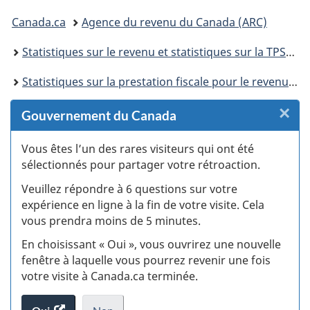
connecter
Vous
Canada.ca
Agence du revenu du Canada (ARC)
êtes
Statistiques sur le revenu et statistiques sur la TPS/TVH
ici :
Statistiques sur la prestation fiscale pour le revenu de travail
×
F
Gouvernement du Canada
:
Vous êtes l’un des rares visiteurs qui ont été
sélectionnés pour partager votre rétroaction.
S
Veuillez répondre à 6 questions sur votre
d
expérience en ligne à la fin de votre visite. Cela
vous prendra moins de 5 minutes.
si
En choisissant « Oui », vous ouvrirez une nouvelle
w
fenêtre à laquelle vous pourrez revenir une fois
votre visite à Canada.ca terminée.
(t