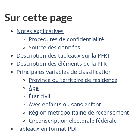
u
a
v
Sur cette page
v
e
z
Notes explicatives
o
l
Procédures de confidentialité
a
n
Source des données
c
Description des tableaux sur la PFRT
s
o
Description des éléments de la PFRT
n
a
Principales variables de classification
s
Province ou territoire de résidence
r
u
Âge
l
État civil
c
t
Avec enfants ou sans enfant
e
h
Région métropolitaine de recensement
r
Circonscription électorale fédérale
i
à
Tableaux en format PDF
d