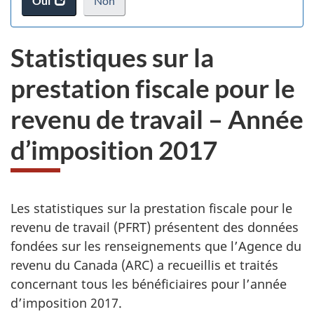
Oui
accéder
Non
d
au
je
.
sondage.
ne
Statistiques sur la
veux
pas
prestation fiscale pour le
participer
au
revenu de travail – Année
sondage
du
d’imposition 2017
site
web,
N
V
Les statistiques sur la prestation fiscale pour le
o
revenu de travail (PFRT) présentent des données
o
u
fondées sur les renseignements que l’Agence du
s
revenu du Canada (ARC) a recueillis et traités
u
p
concernant tous les bénéficiaires pour l’année
s
o
d’imposition 2017.