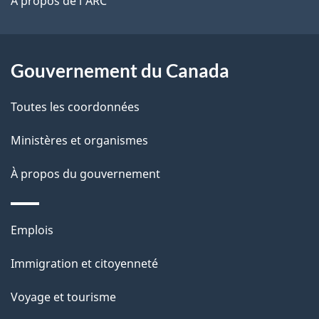
t
À propos de l'ARC
a
r
p
o
a
a
Gouvernement du Canada
c
g
Toutes les coordonnées
t
e
i
Ministères et organismes
o
À propos du gouvernement
n
s
u
Thèmes
Emplois
r
et
c
Immigration et citoyenneté
sujets
e
Voyage et tourisme
t