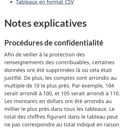
v
Tableaux en format CSV
e
é
s
Notes explicatives
f
c
i
n
e
Procédures de confidentialité
s
t
d
Afin de veiller à la protection des
e
renseignements des contribuables, certaines
t
r
données ont été supprimées là où cela était
e
e
justifié. De plus, les comptes sont arrondis au
c
multiple de 10 le plus près. Par exemple, 104
p
h
serait arrondi à 100, et 105 serait arrondi à 110.
a
e
Les montants en dollars ont été arrondis au
r
millier le plus près dans tous les tableaux. Le
g
c
total des chiffres figurant dans le tableau peut
h
e
ne pas correspondre au total indiqué en raison