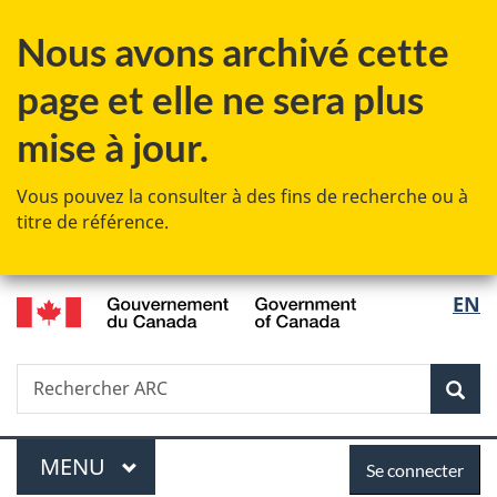
Passer
Passer
Passer
Passer
Nous avons archivé cette
au
au
à
à
Gestionnaire
contenu
«
la
page et elle ne sera plus
des
principal
Au
version
Invitations
sujet
HTML
mise à jour.
du
simplifiée
gouvernement
Vous pouvez la consulter à des fins de recherche ou à
»
titre de référence.
/
Sélec
EN
Government
de
of
Canada
Recherche
Rechercher
Rec
la
ARC
langu
Menu
Se
MENU
PRINCIPAL
Se connecter