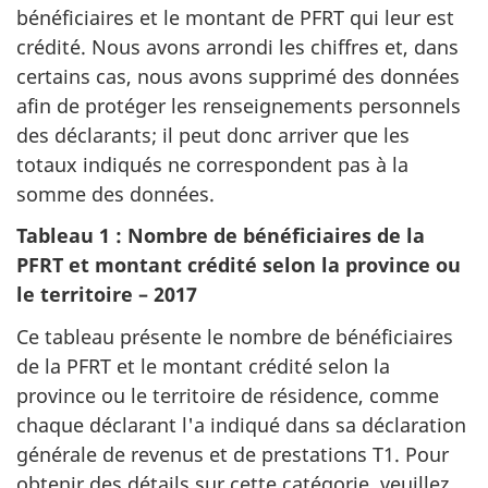
r
bénéficiaires et le montant de PFRT qui leur est
n
crédité. Nous avons arrondi les chiffres et, dans
c
a
certains cas, nous avons supprimé des données
e
p
afin de protéger les renseignements personnels
.
des déclarants; il peut donc arriver que les
l
totaux indiqués ne correspondent pas à la
somme des données.
u
Tableau 1 : Nombre de bénéficiaires de la
s
PFRT et montant crédité selon la province ou
m
le territoire – 2017
Ce tableau présente le nombre de bénéficiaires
i
de la PFRT et le montant crédité selon la
s
province ou le territoire de résidence, comme
chaque déclarant l'a indiqué dans sa déclaration
e
générale de revenus et de prestations T1. Pour
à
obtenir des détails sur cette catégorie, veuillez