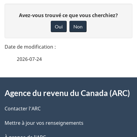
D
D
Avez-vous trouvé ce que vous cherchiez?
é
o
Oui
Non
n
t
n
a
e
2026-07-24
i
z
v
l
o
À
s
t
Agence du revenu du Canada (ARC)
propos
r
d
de
e
Contacter l’ARC
e
r
ce
Mettre à jour vos renseignements
l
é
site