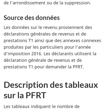
e
de l'arrondissement ou de la suppression.
e
o
u
Source des données
t
à
Les données sur le revenu proviennent des
e
t
déclarations générales de revenus et de
i
l
prestations T1 ainsi que des annexes connexes
t
produites par les particuliers pour l'année
r
l
d'imposition 2016. Les déclarants utilisent la
e
e
déclaration générale de revenus et de
d
prestations T1 pour demander la PFRT.
e
n
r
e
é
Description des tableaux
f
s
sur la PFRT
é
r
e
Les tableaux indiquent le nombre de
e