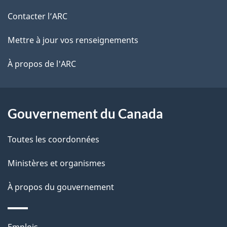
r
d
de
e
Contacter l’ARC
e
r
ce
Mettre à jour vos renseignements
l
é
site
t
À propos de l'ARC
a
r
p
o
a
a
Gouvernement du Canada
c
g
Toutes les coordonnées
t
e
i
Ministères et organismes
o
À propos du gouvernement
n
s
u
Thèmes