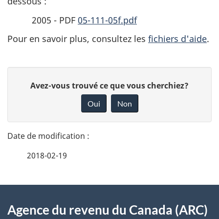
dessous :
2005 - PDF
05-111-05f.pdf
Pour en savoir plus, consultez les
fichiers d'aide
.
D
D
Avez-vous trouvé ce que vous cherchiez?
é
o
Oui
Non
n
t
n
a
e
2018-02-19
i
z
v
l
o
À
s
t
Agence du revenu du Canada (ARC)
propos