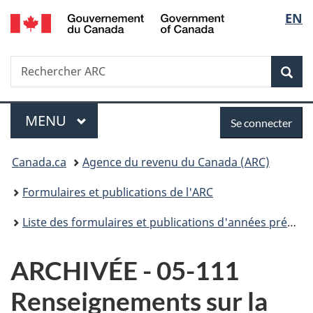
/
Sélec
EN
Passer
Passer
Passer
Government
au
à
à
de
of
contenu
«
la
Canada
Recherche
Rechercher
principal
Au
version
Rec
la
ARC
sujet
HTML
du
simplifiée
langu
Menu
Se
gouvernement
MENU
PRINCIPAL
Se connecter
»
connecter
Vous
Canada.ca
Agence du revenu du Canada (ARC)
êtes
Formulaires et publications de l'ARC
ici :
Liste des formulaires et publications d'années précédentes
ARCHIVÉE - 05-111
Renseignements sur la