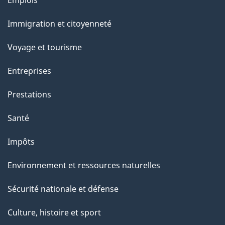
Emplois
r
et
c
Immigration et citoyenneté
sujets
e
Voyage et tourisme
t
t
Entreprises
e
Prestations
p
a
Santé
g
Impôts
e
Environnement et ressources naturelles
Sécurité nationale et défense
Culture, histoire et sport