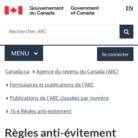
/
Sélec
EN
Passer
Passer
Passer
Government
au
à
à
de
of
contenu
«
la
Canada
Recherche
Rechercher
principal
Au
version
Rec
la
ARC
sujet
HTML
du
simplifiée
langu
Menu
Se
gouvernement
MENU
PRINCIPAL
Se connecter
»
connecter
Vous
Canada.ca
Agence du revenu du Canada (ARC)
êtes
Formulaires et publications de l'ARC
ici :
Publications de l'ARC classées par numéro
16-4 Règles anti-évitement
Règles anti-évitement