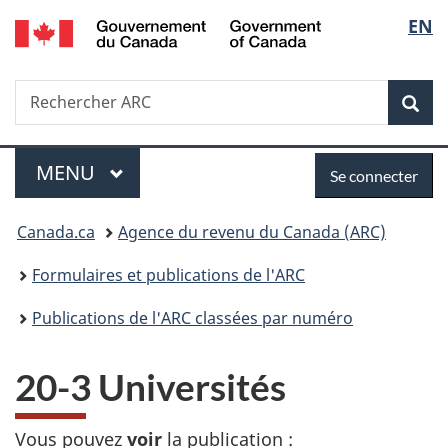
/
Sélec
EN
Passer
Passer
Passer
Government
au
à
à
de
of
contenu
«
la
Canada
Recherche
Rechercher
principal
Au
version
Rec
la
ARC
sujet
HTML
du
simplifiée
langu
Menu
Se
gouvernement
MENU
PRINCIPAL
Se connecter
»
connecter
Vous
Canada.ca
Agence du revenu du Canada (ARC)
êtes
Formulaires et publications de l'ARC
ici :
Publications de l'ARC classées par numéro
20-3 Universités
Vous pouvez
voir
la publication :