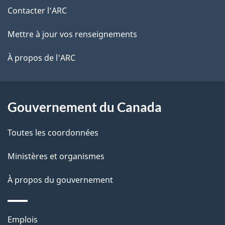
de
e
Contacter l’ARC
e
r
ce
Mettre à jour vos renseignements
l
é
site
t
À propos de l'ARC
a
r
p
o
a
a
Gouvernement du Canada
c
g
Toutes les coordonnées
t
e
i
Ministères et organismes
o
À propos du gouvernement
n
s
u
Thèmes
Emplois