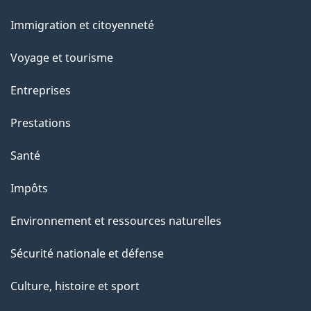
r
et
c
Immigration et citoyenneté
sujets
e
Voyage et tourisme
t
t
Entreprises
e
Prestations
p
a
Santé
g
Impôts
e
Environnement et ressources naturelles
Sécurité nationale et défense
Culture, histoire et sport