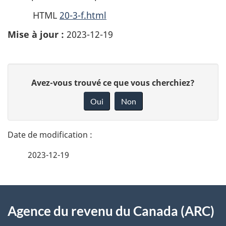
HTML
20-3-f.html
Mise à jour :
2023-12-19
D
D
Avez-vous trouvé ce que vous cherchiez?
é
o
Oui
Non
n
t
n
a
e
2023-12-19
i
z
v
l
o
À
s
t
Agence du revenu du Canada (ARC)
propos
r
d