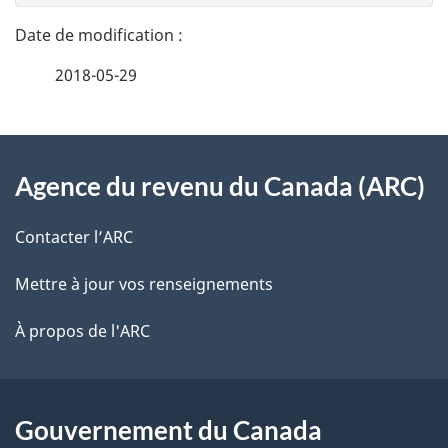
t
n
a
e
2018-05-29
i
z
v
l
o
À
s
t
Agence du revenu du Canada (ARC)
propos
r
d
de
e
Contacter l’ARC
e
r
ce
Mettre à jour vos renseignements
l
é
site
t
À propos de l'ARC
a
r
p
o
a
a
Gouvernement du Canada