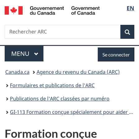
/
Sélec
EN
Passer
Passer
Passer
Government
au
à
à
de
of
contenu
«
la
Canada
Recherche
Rechercher
principal
Au
version
Rec
la
ARC
sujet
HTML
du
simplifiée
langu
Menu
Se
gouvernement
MENU
PRINCIPAL
Se connecter
»
connecter
Vous
Canada.ca
Agence du revenu du Canada (ARC)
êtes
Formulaires et publications de l'ARC
ici :
Publications de l'ARC classées par numéro
GI-113 Formation conçue spécialement pour aider les particuliers autistes
Formation conçue