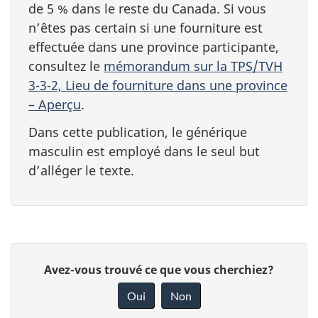
de 5 % dans le reste du Canada. Si vous
n’êtes pas certain si une fourniture est
effectuée dans une province participante,
consultez le
mémorandum sur la TPS/TVH
3-3-2, Lieu de fourniture dans une province
– Aperçu
.
Dans cette publication, le générique
masculin est employé dans le seul but
d’alléger le texte.
D
D
Avez-vous trouvé ce que vous cherchiez?
é
o
Oui
Non
n