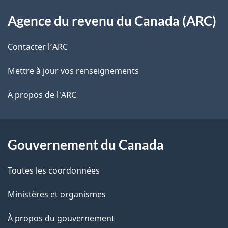
o
À
s
t
Agence du revenu du Canada (ARC)
propos
r
d
de
e
Contacter l’ARC
e
r
ce
Mettre à jour vos renseignements
l
é
site
t
À propos de l'ARC
a
r
p
o
a
a
Gouvernement du Canada
c
g
Toutes les coordonnées
t
e
i
Ministères et organismes
o
À propos du gouvernement
n