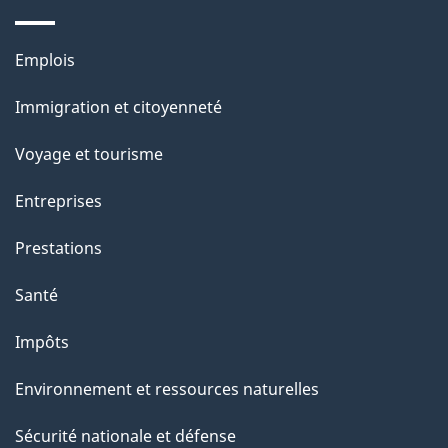
s
u
Thèmes
Emplois
r
et
c
Immigration et citoyenneté
sujets
e
Voyage et tourisme
t
t
Entreprises
e
Prestations
p
a
Santé
g
Impôts
e
Environnement et ressources naturelles
Sécurité nationale et défense