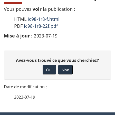
Vous pouvez
voir
la publication :
HTML
ic98-1r8-f.html
PDF
ic98-1r8-22f.pdf
Mise à jour :
2023-07-19
D
D
Avez-vous trouvé ce que vous cherchiez?
é
o
Oui
Non
n
t
n
a
e
2023-07-19
i
z
v
l