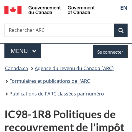
/
Sélec
EN
Passer
Passer
Passer
Government
au
à
à
de
of
contenu
«
la
Canada
Recherche
Rechercher
principal
Au
version
Rec
la
ARC
sujet
HTML
du
simplifiée
langu
Menu
Se
gouvernement
MENU
PRINCIPAL
Se connecter
»
connecter
Vous
Canada.ca
Agence du revenu du Canada (ARC)
êtes
Formulaires et publications de l'ARC
ici :
Publications de l'ARC classées par numéro
IC98-1R8 Politiques de
recouvrement de l'impôt