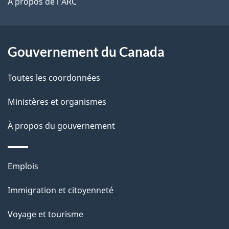
t
À propos de l'ARC
a
r
p
o
a
a
Gouvernement du Canada
c
g
Toutes les coordonnées
t
e
i
Ministères et organismes
o
À propos du gouvernement
n
s
u
Thèmes
Emplois
r
et
c
Immigration et citoyenneté
sujets
e
Voyage et tourisme
t