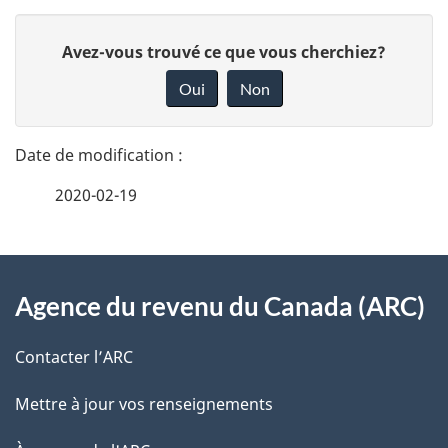
D
D
Avez-vous trouvé ce que vous cherchiez?
é
o
Oui
Non
n
t
n
a
e
2020-02-19
i
z
v
l
o
À
s
t
Agence du revenu du Canada (ARC)
propos
r
d
de
e
Contacter l’ARC
e
r
ce
Mettre à jour vos renseignements
l
é
site