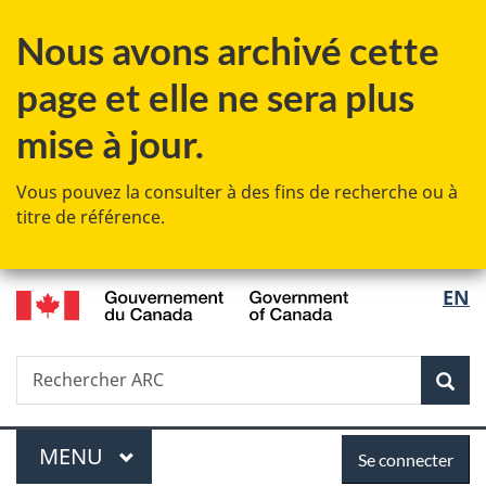
Passer
Passer
Passer
Nous avons archivé cette
au
à
à
contenu
«
la
page et elle ne sera plus
principal
Au
version
sujet
HTML
mise à jour.
du
simplifiée
gouvernement
Vous pouvez la consulter à des fins de recherche ou à
»
titre de référence.
/
Sélec
EN
Government
de
of
Canada
Recherche
Rechercher
Rec
la
ARC
langu
Menu
Se
MENU
PRINCIPAL
Se connecter