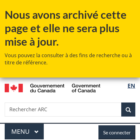
Passer
Passer
Passer
Nous avons archivé cette
au
à
à
contenu
«
la
page et elle ne sera plus
principal
Au
version
sujet
HTML
mise à jour.
du
simplifiée
gouvernement
Vous pouvez la consulter à des fins de recherche ou à
»
titre de référence.
/
Sélec
EN
Government
de
of
Canada
Recherche
Rechercher
Rec
la
ARC
langu
Menu
Se
MENU
PRINCIPAL
Se connecter