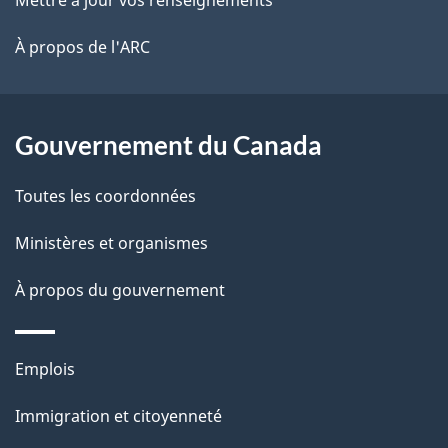
ce
l
é
site
t
À propos de l'ARC
a
r
p
o
a
a
Gouvernement du Canada
c
g
Toutes les coordonnées
t
e
i
Ministères et organismes
o
À propos du gouvernement
n
s
u
Thèmes
Emplois
r
et
c
Immigration et citoyenneté
sujets