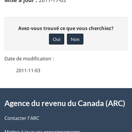
Mise à jour :
2011-11-03
D
D
Avez-vous trouvé ce que vous cherchiez?
é
o
Oui
Non
n
t
n
a
e
2011-11-03
i
z
v
l
o
À
s
t
Agence du revenu du Canada (ARC)
propos
r
d
de
e
Contacter l’ARC
e
r
Mettre à jour vos renseignements