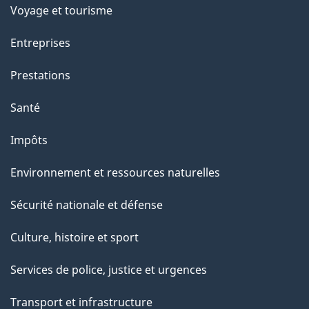
e
Voyage et tourisme
t
t
Entreprises
e
Prestations
p
a
Santé
g
Impôts
e
Environnement et ressources naturelles
Sécurité nationale et défense
Culture, histoire et sport
Services de police, justice et urgences
Transport et infrastructure