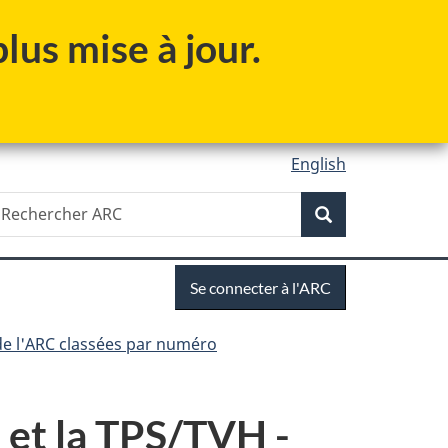
lus mise à jour.
English
Recherche
echercher
Recherche
RC
Se
Se connecter à l'ARC
connecter
de l'ARC classées par numéro
et la TPS/TVH -