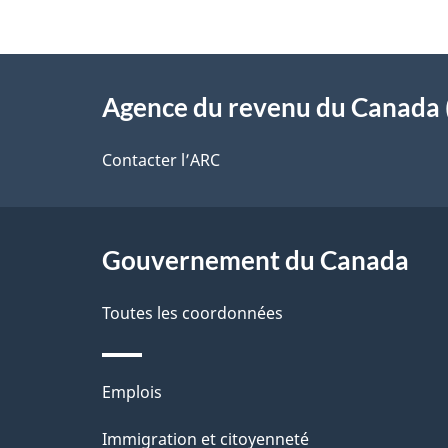
i
z
l
v
À
s
o
Agence du revenu du Canada 
propos
d
t
de
Contacter l’ARC
r
e
ce
e
l
r
site
Gouvernement du Canada
a
é
Toutes les coordonnées
p
t
a
r
Thèmes
Emplois
o
g
et
Immigration et citoyenneté