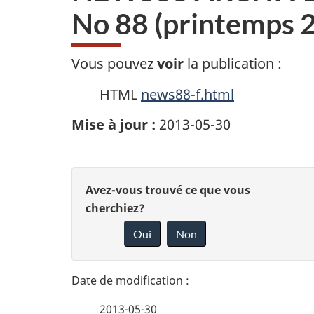
No 88 (printemps 
Vous pouvez
voir
la publication :
HTML
news88-f.html
Mise à jour :
2013-05-30
D
D
Avez-vous trouvé ce que vous
é
cherchiez?
o
Oui
Non
t
n
n
a
e
2013-05-30