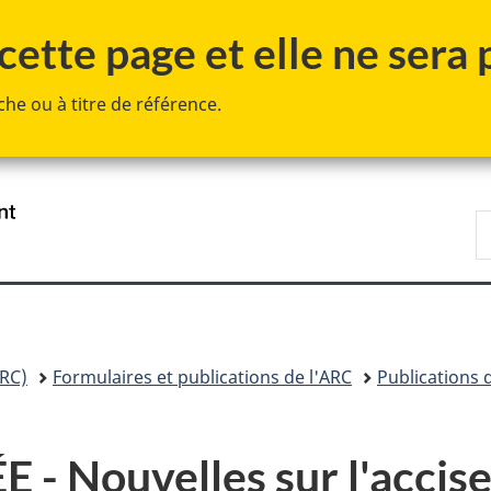
Passer
Passer
Passer
ette page et elle ne sera p
au
à
à
contenu
«
la
he ou à titre de référence.
principal
Au
version
sujet
HTML
du
simplifiée
gouvernement
»
/
R
Government
A
of
Canada
RC)
Formulaires et publications de l'ARC
Publications 
 Nouvelles sur l'accise 