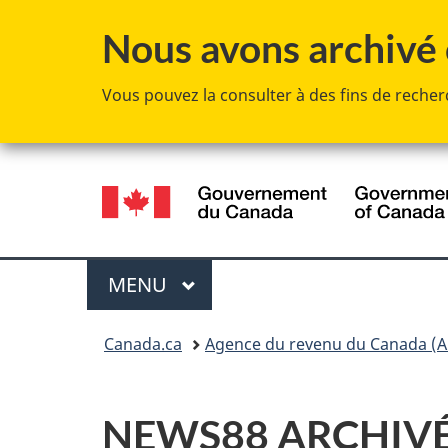
Nous avons archivé c
Vous pouvez la consulter à des fins de recherc
Sélection
de
la
Menu
MENU
PRINCIPAL
langue
Vous
Canada.ca
Agence du revenu du Canada (A
êtes
ici :
NEWS88 ARCHIVÉE -