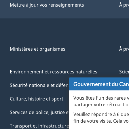
Mettre à jour vos renseignements
À pr
Ministères et organismes
À p
Environnement et ressources naturelles
Scie
Gouvernement du Ca
Sécurité nationale et défense
Aut
Vous êtes l’un des rares 
Culture, histoire et sport
Vété
partager votre rétroactio
Services de police, justice et urgences
Jeun
Veuillez répondre à 6 que
fin de votre visite. Cela
Transport et infrastructure
Gére