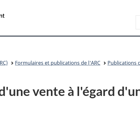
Passer
Passer
Passer
Passer
au
au
à
à
/
R
Gestionnaire
contenu
«
la
Government
A
des
principal
Au
version
of
Invitations
sujet
HTML
Canada
du
simplifiée
gouvernement
»
RC)
Formulaires et publications de l'ARC
Publications 
d'une vente à l'égard d'