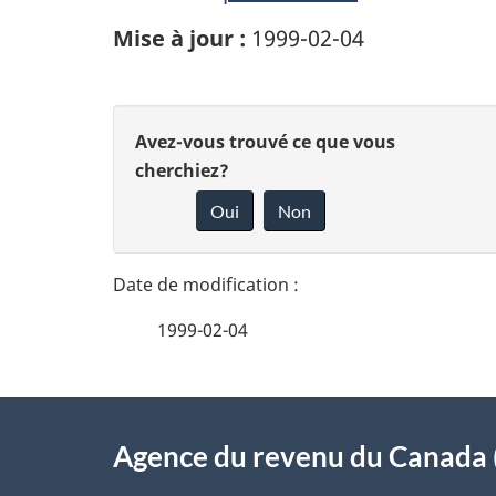
Mise à jour :
1999-02-04
D
D
Avez-vous trouvé ce que vous
é
cherchiez?
o
Oui
Non
t
n
n
a
e
i
1999-02-04
z
l
v
À
s
o
Agence du revenu du Canada 
propos
d
t