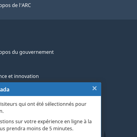
opos de l'ARC
ropos du gouvernement
nce et innovation
×
Fermer
nada
ochtones
:
visiteurs qui ont été sélectionnés pour
rans et militaires
n.
Sondage
esse
stions sur votre expérience en ligne à la
de
 vous prendra moins de 5 minutes.
r les événements de la vie