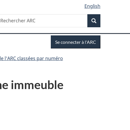
English
Recherche
echercher
Recherche
RC
Se
Se connecter à l'ARC
connecter
de l'ARC classées par numéro
une immeuble