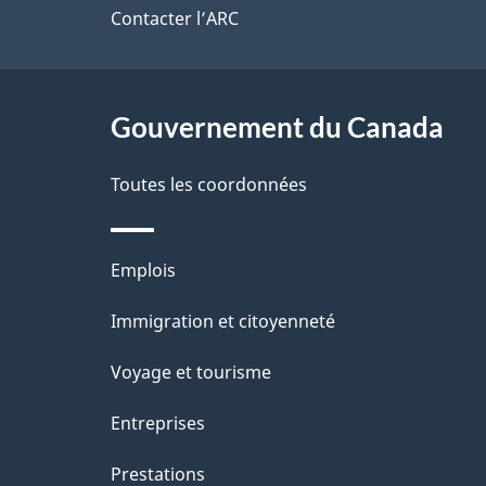
de
Contacter l’ARC
r
e
ce
e
l
r
site
Gouvernement du Canada
a
é
Toutes les coordonnées
p
t
a
r
Thèmes
Emplois
o
g
et
Immigration et citoyenneté
a
e
sujets
c
Voyage et tourisme
t
Entreprises
i
Prestations