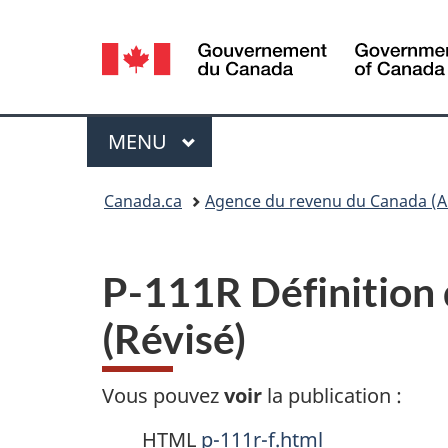
Sélection
de
la
Menu
MENU
PRINCIPAL
langue
Vous
Canada.ca
Agence du revenu du Canada (A
êtes
ici :
P-111R Définition 
(Révisé)
Vous pouvez
voir
la publication :
HTML
p-111r-f.html