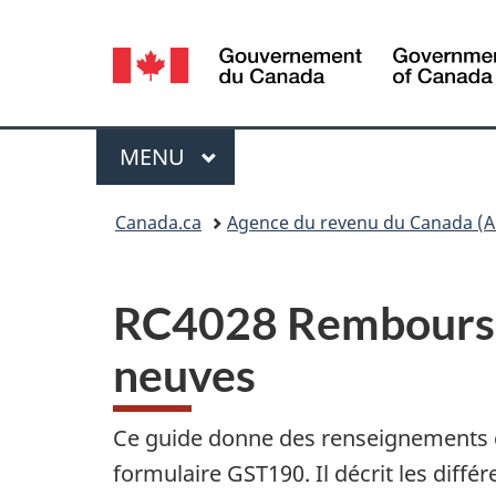
Sélection
de
la
Menu
MENU
PRINCIPAL
langue
Vous
Canada.ca
Agence du revenu du Canada (A
êtes
ici :
RC4028 Rembourse
neuves
Ce guide donne des renseignements qu
formulaire GST190. Il décrit les diff