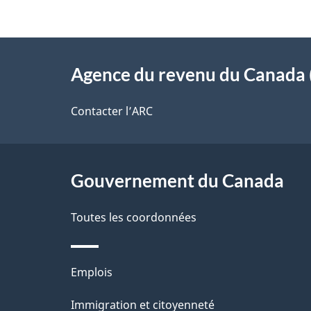
i
z
l
v
À
s
o
Agence du revenu du Canada 
propos
d
t
de
Contacter l’ARC
r
e
ce
e
l
r
site
Gouvernement du Canada
a
é
Toutes les coordonnées
p
t
a
r
Thèmes
Emplois
o
g
et
Immigration et citoyenneté