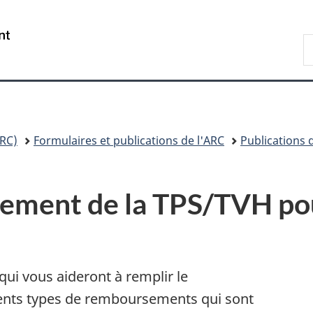
Passer
Passer
Passer
au
à
à
/
R
contenu
«
la
Government
A
principal
Au
version
of
sujet
HTML
Canada
du
simplifiée
gouvernement
»
RC)
Formulaires et publications de l'ARC
Publications 
ment de la TPS/TVH pou
i vous aideront à remplir le
érents types de remboursements qui sont