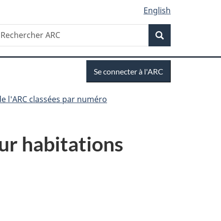
English
Recherche
echercher
Recherche
RC
Se
Se connecter à l'ARC
connecter
de l'ARC classées par numéro
r habitations