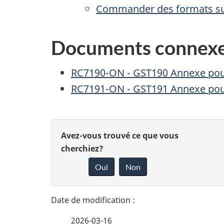
Commander des formats sub
Documents connex
RC7190-ON - GST190 Annexe pour
RC7191-ON - GST191 Annexe pour
D
D
Avez-vous trouvé ce que vous
é
cherchiez?
o
Oui
Non
t
n
n
a
e
2026-03-16