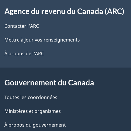
À
s
t
Agence du revenu du Canada (ARC)
propos
r
d
de
e
Contacter l’ARC
e
r
ce
Mettre à jour vos renseignements
l
é
site
t
À propos de l'ARC
a
r
p
o
a
a
Gouvernement du Canada
c
g
Toutes les coordonnées
t
e
i
Ministères et organismes
o
À propos du gouvernement
n