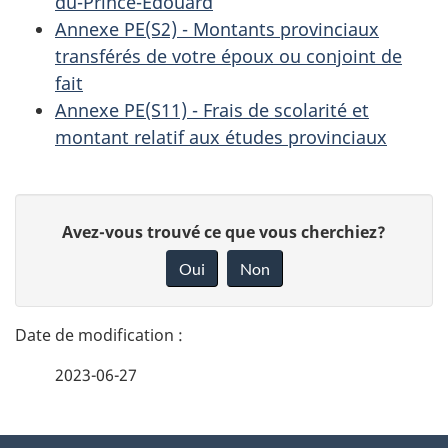
du-Prince-Édouard
Annexe PE(S2) - Montants provinciaux
transférés de votre époux ou conjoint de
fait
Annexe PE(S11) - Frais de scolarité et
montant relatif aux études provinciaux
D
D
Avez-vous trouvé ce que vous cherchiez?
é
o
Oui
Non
n
t
n
a
e
2023-06-27
i
z
v
l
o