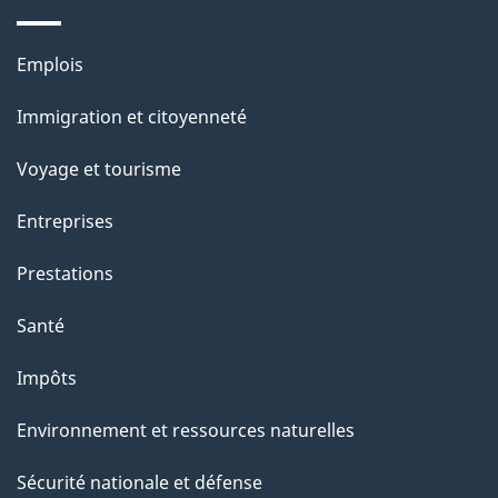
s
u
Thèmes
Emplois
r
et
c
Immigration et citoyenneté
sujets
e
Voyage et tourisme
t
t
Entreprises
e
Prestations
p
a
Santé
g
Impôts
e
Environnement et ressources naturelles
Sécurité nationale et défense