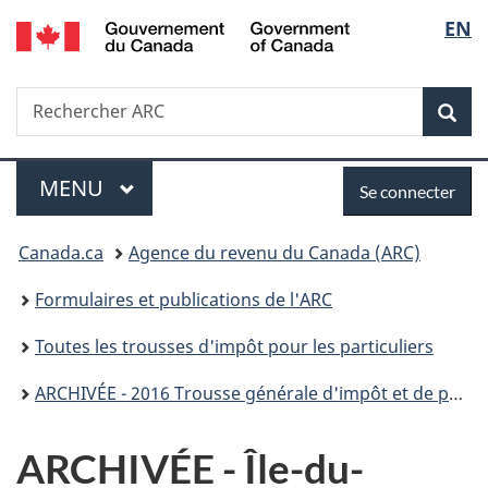
/
Sélec
EN
Passer
Passer
Passer
Government
au
à
à
de
of
contenu
«
la
Canada
Recherche
Rechercher
principal
Au
version
Rec
la
ARC
sujet
HTML
du
simplifiée
langu
Menu
Se
gouvernement
MENU
PRINCIPAL
Se connecter
»
connecter
Vous
Canada.ca
Agence du revenu du Canada (ARC)
êtes
Formulaires et publications de l'ARC
ici :
Toutes les trousses d'impôt pour les particuliers
ARCHIVÉE - 2016 Trousse générale d'impôt et de prestations
ARCHIVÉE - Île-du-